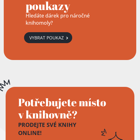
poukazy
Hledáte dárek pro náročné
knihomoly?
VYBRAT POUKAZ
Potřebujete místo
v knihovně?
PRODEJTE SVÉ KNIHY
ONLINE!