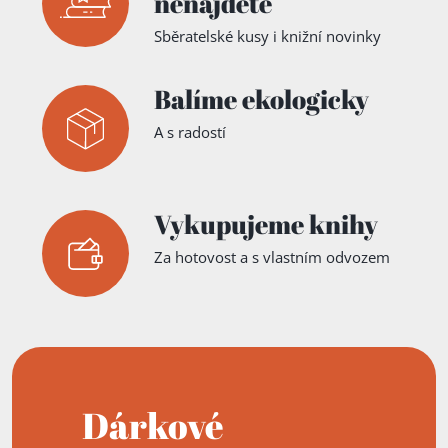
nenajdete
Sběratelské kusy i knižní novinky
Balíme ekologicky
A s radostí
Vykupujeme knihy
Za hotovost a s vlastním odvozem
Dárkové