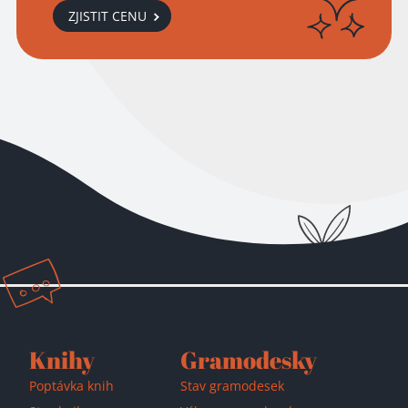
ZJISTIT CENU
Přidáno do košíku!
Knihy
Gramodesky
Poptávka knih
Stav gramodesek