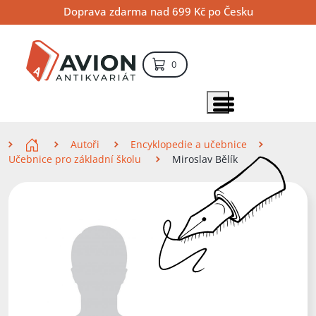
Přejít
Přejít
Přejít
Doprava zdarma nad 699 Kč po Česku
na
na
na
hlavní
hlavní
vyhledávání
obsah
navigaci
položek – košík
0
Vyhledávání
hledat
Zobrazit položky menu
Zde se nacházíte
Autoři
Encyklopedie a učebnice
Učebnice pro základní školu
Miroslav Bělík