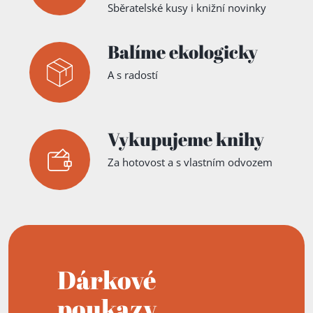
Sběratelské kusy i knižní novinky
Balíme ekologicky
A s radostí
Vykupujeme knihy
Za hotovost a s vlastním odvozem
Dárkové
poukazy