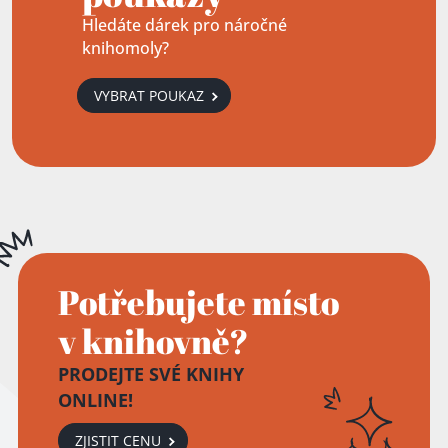
Hledáte dárek pro náročné
knihomoly?
VYBRAT POUKAZ
Potřebujete místo
v knihovně?
PRODEJTE SVÉ KNIHY
ONLINE!
ZJISTIT CENU