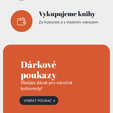
Vykupujeme knihy
Za hotovost a s vlastním odvozem
Dárkové
poukazy
Hledáte dárek pro náročné
knihomoly?
VYBRAT POUKAZ