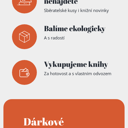
nenajdete
Sběratelské kusy i knižní novinky
Balíme ekologicky
A s radostí
Vykupujeme knihy
Za hotovost a s vlastním odvozem
Dárkové