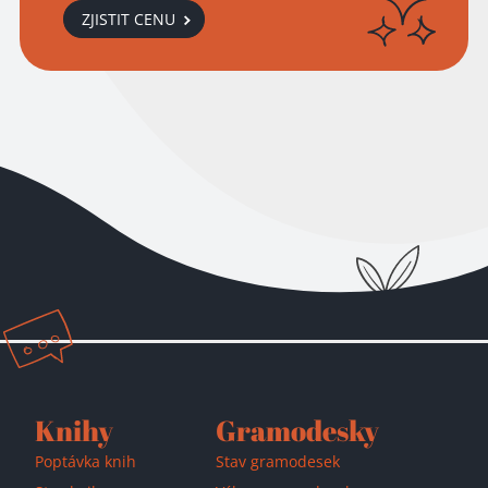
ZJISTIT CENU
Přidáno do košíku!
Knihy
Gramodesky
Poptávka knih
Stav gramodesek