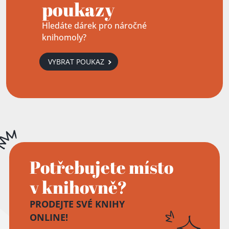
poukazy
Hledáte dárek pro náročné
knihomoly?
VYBRAT POUKAZ
Potřebujete místo
v knihovně?
PRODEJTE SVÉ KNIHY
ONLINE!