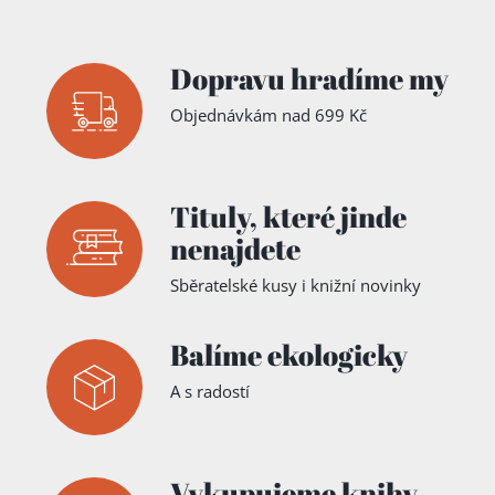
Milan
Veselý
Dopravu hradíme my
Objednávkám nad 699 Kč
Tituly,
které jinde
nenajdete
Sběratelské kusy i knižní novinky
Balíme ekologicky
A s radostí
Vykupujeme knihy