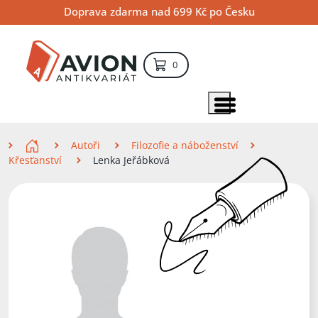
Přejít
Přejít
Přejít
Doprava zdarma nad 699 Kč po Česku
na
na
na
hlavní
hlavní
vyhledávání
obsah
navigaci
položek – košík
0
Vyhledávání
hledat
Zobrazit položky menu
Zde se nacházíte
Autoři
Filozofie a náboženství
Křesťanství
Lenka Jeřábková