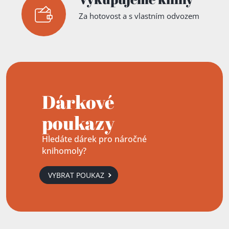
Za hotovost a s vlastním odvozem
Dárkové
poukazy
Hledáte dárek pro náročné
knihomoly?
VYBRAT POUKAZ