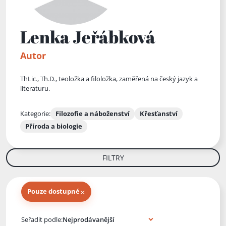
Lenka Jeřábková
Autor
ThLic., Th.D., teoložka a filoložka, zaměřená na český jazyk a
literaturu.
Kategorie:
Filozofie a náboženství
Křesťanství
Příroda a biologie
FILTRY
×
Pouze dostupné
Knihy autora
Seřadit podle: