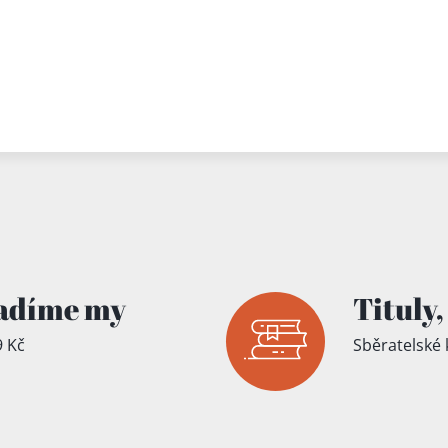
adíme my
Tituly,
 Kč
Sběratelské 
íku!