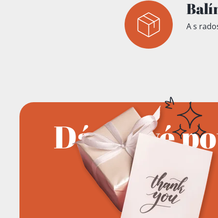
Balí
A s rados
Dárkové p