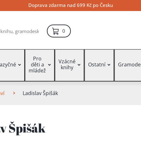
Doprava zdarma nad 699 Kč po Česku
položek – košík
0
Pro
Vzácné
jazyčné
děti a
Ostatní
Gramode
knihy
mládež
ví
Ladislav Špišák
av Špišák