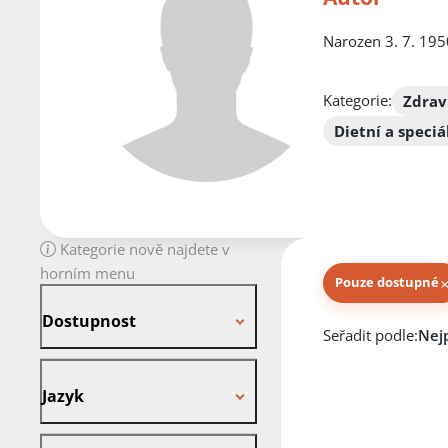
Narozen 3. 7. 1950
Kategorie:
Zdrav
Dietní a speci
Kategorie nově najdete v
horním menu
Pouze dostupné
Dostupnost
Dostupnost
Knihy autora
Seřadit podle:
Jazyk
Jazyk
Stav