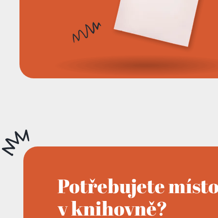
Potřebujete míst
v knihovně?