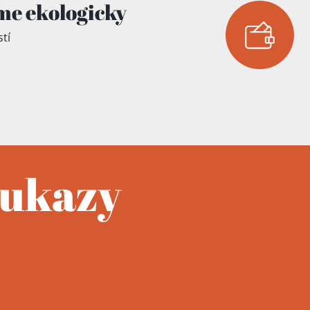
me ekologicky
tí
oukazy