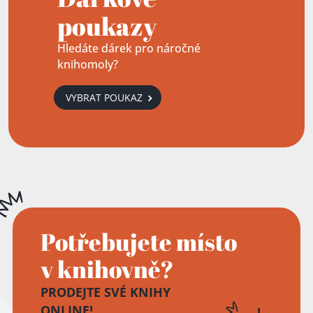
poukazy
Hledáte dárek pro náročné
knihomoly?
VYBRAT POUKAZ
Potřebujete místo
v knihovně?
PRODEJTE SVÉ KNIHY
ONLINE!