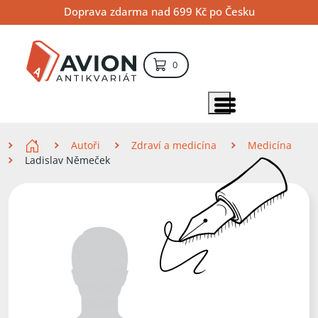
Přejít
Přejít
Přejít
Doprava zdarma nad 699 Kč po Česku
na
na
na
hlavní
hlavní
vyhledávání
obsah
navigaci
položek – košík
0
Vyhledávání
hledat
Zobrazit položky menu
Zde se nacházíte
Autoři
Zdraví a medicína
Medicína
Ladislav Němeček