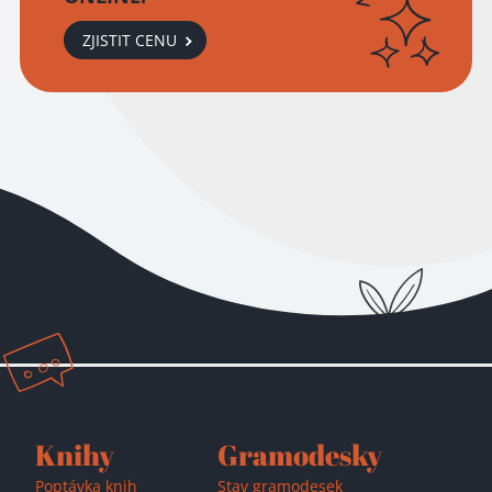
ZJISTIT CENU
Přidáno do košíku!
Knihy
Gramodesky
Poptávka knih
Stav gramodesek