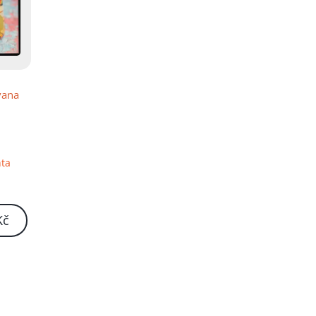
vana
nta
Kč