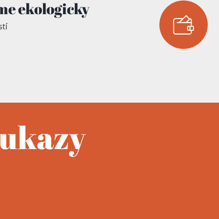
me ekologicky
tí
oukazy