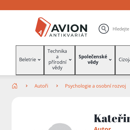
Přejít
Přejít
Přejít
na
na
na
hlavní
hlavní
vyhledávání
obsah
navigaci
hledat
Vyhledávání
Technika
a
Společenské
Beletrie
Cizo
přírodní
vědy
vědy
Zde se nacházíte
Autoři
Psychologie a osobní rozvoj
Kateři
Autor