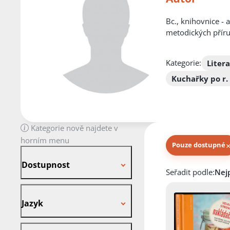
Bc., knihovnice - 
metodických příru
Kategorie:
Liter
Kuchařky po r.
Kategorie nově najdete v
horním menu
Pouze dostupné
Dostupnost
Dostupnost
Knihy autora
Seřadit podle:
Jazyk
Jazyk
Stav