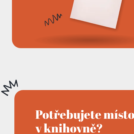
Potřebujete míst
v knihovně?