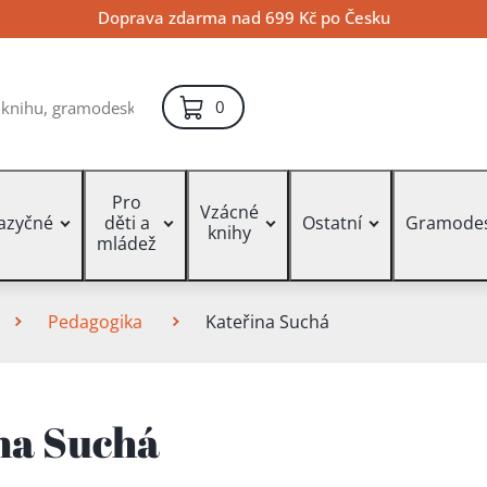
Doprava zdarma nad 699 Kč po Česku
položek – košík
0
Pro
Vzácné
jazyčné
děti a
Ostatní
Gramode
knihy
mládež
Pedagogika
Kateřina Suchá
na Suchá