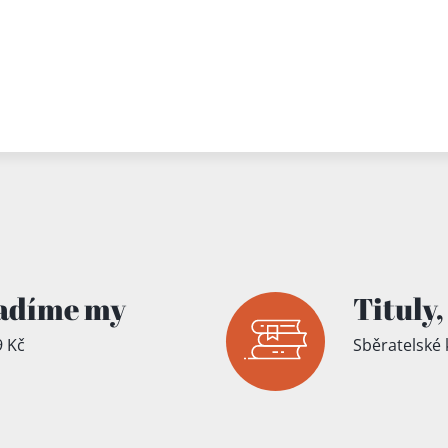
adíme my
Tituly,
 Kč
Sběratelské 
íku!