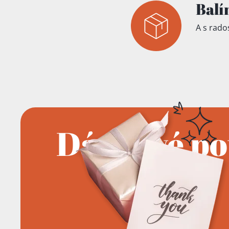
Balí
A s rados
Dárkové p