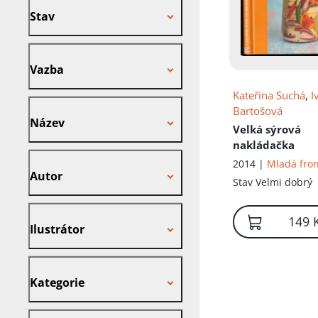
Stav
Vazba
Vazba
Kateřina Suchá
,
I
Název
Bartošová
Název
Velká sýrová
nakládačka
Autor
2014 |
Mladá fro
Autor
Stav
Velmi dobrý
Ilustrátor
149 
Ilustrátor
Kategorie
Kategorie
Nakladatel