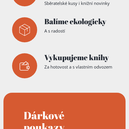
Sběratelské kusy i knižní novinky
Balíme ekologicky
A s radostí
Vykupujeme knihy
Za hotovost a s vlastním odvozem
Dárkové
poukazy