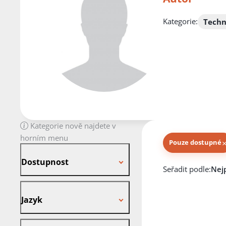
Kategorie:
Techn
Kategorie nově najdete v
horním menu
Pouze dostupné
Dostupnost
Dostupnost
Knihy autora
Seřadit podle:
Jazyk
Jazyk
Stav