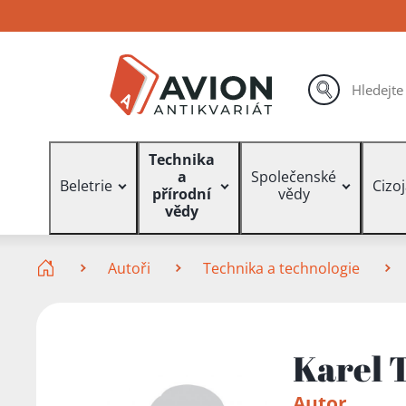
Přejít
Přejít
Přejít
na
na
na
hlavní
hlavní
vyhledávání
obsah
navigaci
hledat
Vyhledávání
Technika
a
Společenské
Beletrie
Cizo
přírodní
vědy
vědy
Zde se nacházíte
Autoři
Technika a technologie
Karel 
Autor