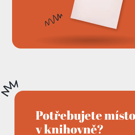
Potřebujete míst
v knihovně?