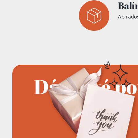
Balí
A s rados
Dárkové p