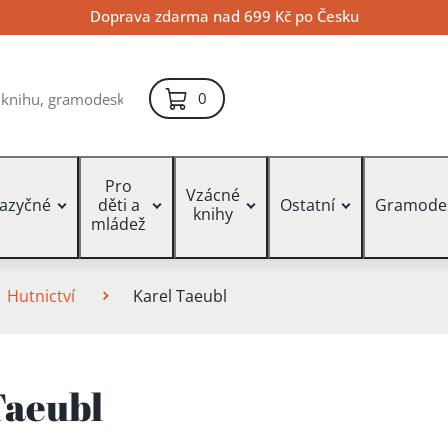
Doprava zdarma nad 699 Kč po Česku
položek – košík
0
Pro
Vzácné
jazyčné
děti a
Ostatní
Gramode
knihy
mládež
Hutnictví
Karel Taeubl
Taeubl