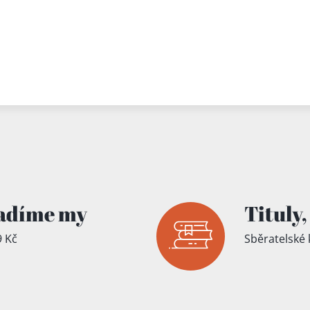
adíme my
Tituly,
 Kč
Sběratelské 
íku!