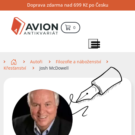
Přejít
Přejít
Přejít
Doprava zdarma nad 699 Kč po Česku
na
na
na
hlavní
hlavní
vyhledávání
obsah
navigaci
položek – košík
0
Vyhledávání
hledat
Zobrazit položky menu
Zde se nacházíte
Autoři
Filozofie a náboženství
Křesťanství
Josh McDowell