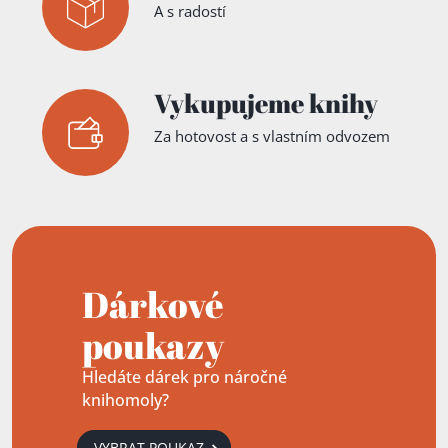
A s radostí
Vykupujeme knihy
Za hotovost a s vlastním odvozem
Dárkové
poukazy
Hledáte dárek pro náročné
knihomoly?
VYBRAT POUKAZ