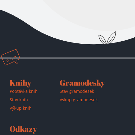
Přidáno do košíku!
Knihy
Gramodesky
Poptávka knih
Stav gramodesek
Stav knih
Výkup gramodesek
Výkup knih
Odkazy