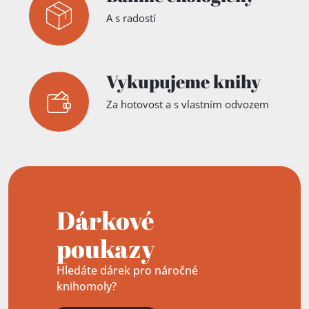
A s radostí
Vykupujeme knihy
Za hotovost a s vlastním odvozem
Dárkové
poukazy
Hledáte dárek pro náročné
knihomoly?