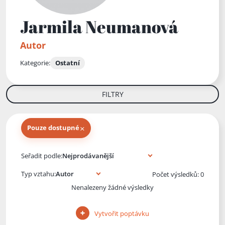
Jarmila Neumanová
Autor
Kategorie:
Ostatní
FILTRY
×
Pouze dostupné
Knihy autora
Seřadit podle:
Typ vztahu:
Počet výsledků: 0
Nenalezeny žádné výsledky
Vytvořit poptávku