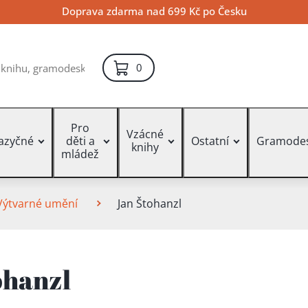
Doprava zdarma nad 699 Kč po Česku
položek – košík
0
Pro
Vzácné
jazyčné
děti a
Ostatní
Gramode
knihy
mládež
Výtvarné umění
Jan Štohanzl
ohanzl