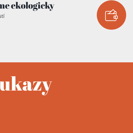
me ekologicky
tí
oukazy