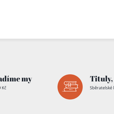
adíme my
Tituly,
 Kč
Sběratelské 
íku!