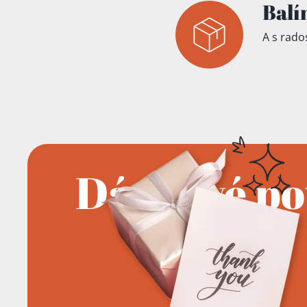
Balí
A s rados
Dárkové p