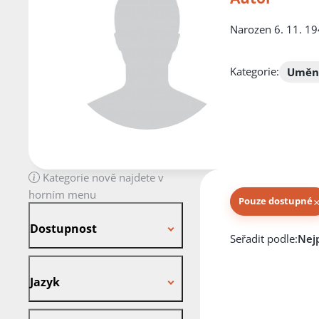
Narozen 6. 11. 194
Kategorie:
Umění
Kategorie nově najdete v
horním menu
Pouze dostupné
Dostupnost
Dostupnost
Knihy autora
Seřadit podle:
Jazyk
Jazyk
Stav