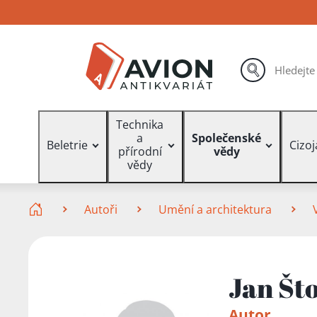
Přejít
Přejít
Přejít
na
na
na
hlavní
hlavní
vyhledávání
obsah
navigaci
hledat
Vyhledávání
Technika
a
Společenské
Beletrie
Cizo
přírodní
vědy
vědy
Zde se nacházíte
Autoři
Umění a architektura
Jan Št
Autor