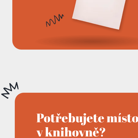
Potřebujete míst
v knihovně?