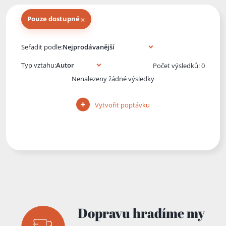
×
Pouze dostupné
Knihy autora
Seřadit podle:
Typ vztahu:
Počet výsledků: 0
Nenalezeny žádné výsledky
Vytvořit poptávku
Dopravu hradíme my