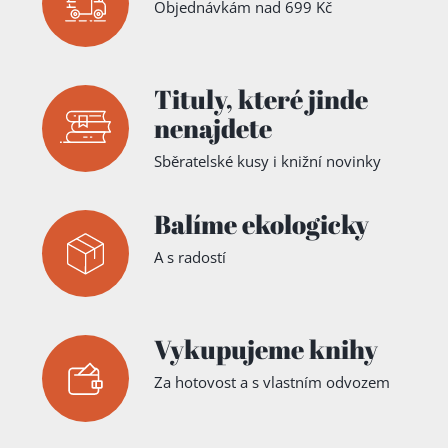
Objednávkám nad 699 Kč
Tituly,
které jinde
nenajdete
Sběratelské kusy i knižní novinky
Balíme ekologicky
A s radostí
Vykupujeme knihy
Za hotovost a s vlastním odvozem