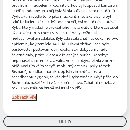
provizorním učitelem v Rožmitále, kde byl doposud kantorem
Ondřej Poddaný. Pro něj byla škola spíše jen zdrojem příjmů.
Vydělával si vedle toho jako muzikant, městský písař a byl
také ředitelem kůru. Když onemocněl, byl mu přidělen právě
Ryba, který následně převzal jeho místo učitele, které zastával
až do své smrti v roce 1815. Lesku Prahy Rožmitál
nedosahoval ani zdaleka. Byly zde stále znát následky morové
epidemie , kdy zemřelo 1450 lidí. Hlavní obživou zde bylo
pastevectví, pěstování obilí, cvokařství, dobývání chudé
železné rudy, práce v lese a v železných hutích. Blahobyt
nepřinášela ani řemesla a valná většina obyvatel žila v nuzné
bídě. Nad tím vším se tyčil mohutný arcibiskupský zámek.
Beznaděj, upadlou morálku, opilství, nevzdělanost a
zanedbanou hygienu, to vše chtěl Ryba změnit. Když přišel do
Rožmitálu, našel školu v žalostném stavu. Zchátralá stavba z
roku 1686 stála na hraně městského přík...
Zobrazit vše
FILTRY