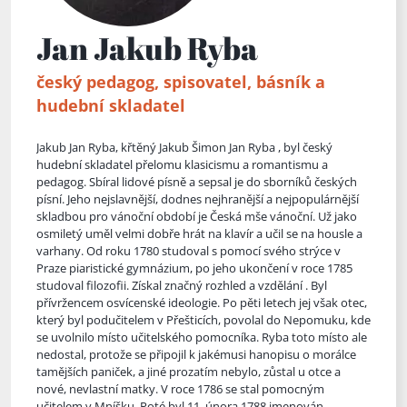
Jan Jakub Ryba
český pedagog, spisovatel, básník a
hudební skladatel
Jakub Jan Ryba, křtěný Jakub Šimon Jan Ryba , byl český
hudební skladatel přelomu klasicismu a romantismu a
pedagog. Sbíral lidové písně a sepsal je do sborníků českých
písní. Jeho nejslavnější, dodnes nejhranější a nejpopulárnější
skladbou pro vánoční období je Česká mše vánoční. Už jako
osmiletý uměl velmi dobře hrát na klavír a učil se na housle a
varhany. Od roku 1780 studoval s pomocí svého strýce v
Praze piaristické gymnázium, po jeho ukonč
ení v roce 1785
studoval filozofii. Získal značný rozhled a vzdělání . Byl
přívržencem osvícenské ideologie. Po pěti letech jej však otec,
který byl podučitelem v Přešticích, povolal do Nepomuku, kde
se uvolnilo místo učitelského pomocníka. Ryba toto místo ale
nedostal, protože se připojil k jakémusi hanopisu o morálce
tamějších paniček, a jiné prozatím nebylo, zůstal u otce a
nové, nevlastní matky. V roce 1786 se stal pomocným
učitelem v Mníšku. Poté byl 11. února 1788 jmenován