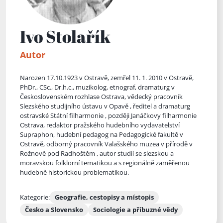
Ivo Stolařík
Autor
Narozen 17.10.1923 v Ostravě, zemřel 11. 1. 2010 v Ostravě,
PhDr., CSc., Dr.h.c., muzikolog, etnograf, dramaturg v
Československém rozhlase Ostrava, vědecký pracovník
Slezského studijního ústavu v Opavě , ředitel a dramaturg
ostravské Státní filharmonie , později Janáčkovy filharmonie
Ostrava, redaktor pražského hudebního vydavatelství
Supraphon, hudební pedagog na Pedagogické fakultě v
Ostravě, odborný pracovník Valašského muzea v přírodě v
Rožn
ově pod Radhoštěm , autor studií se slezskou a
moravskou folklorní tematikou a s regionálně zaměřenou
hudebně historickou problematikou.
Kategorie:
Geografie, cestopisy a místopis
Česko a Slovensko
Sociologie a příbuzné vědy