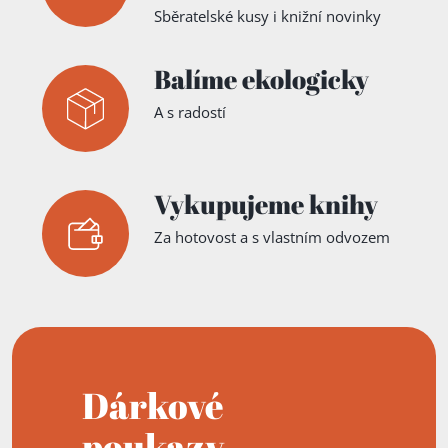
Sběratelské kusy i knižní novinky
Balíme ekologicky
A s radostí
Vykupujeme knihy
Za hotovost a s vlastním odvozem
Dárkové
poukazy