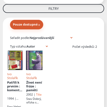
FILTRY
×
Pouze dostupné
Knihy autora
Seřadit podle:
Typ vztahu:
Počet výsledků: 2
Ivo
Ivo
Stolařík
Stolařík
Patřili k
Život není
prvním
:
fráze
:
komento
paměti
vané
2002 |
Tilia
dokumen
1994 |
Stav
Dobrý,
ty a
OSNA
ořízka s
vzpomínk
flíčky
Stav
Velmi