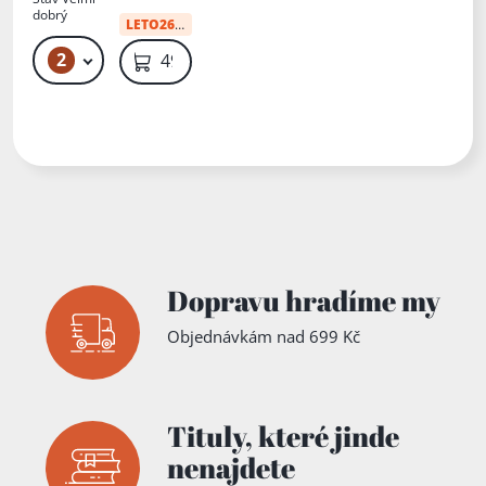
y k
dobrý
LETO26
:
34 Kč
činnosti
Obrany
2
139 Kč – 199 Kč
49 Kč
národa
na
Ostravsku
Dopravu hradíme my
Objednávkám nad 699 Kč
Tituly,
které jinde
nenajdete