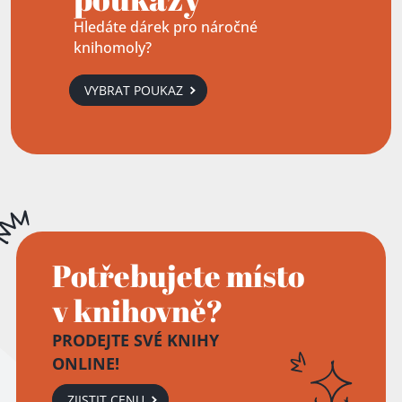
Hledáte dárek pro náročné
knihomoly?
VYBRAT POUKAZ
Potřebujete místo
v knihovně?
PRODEJTE SVÉ KNIHY
ONLINE!
ZJISTIT CENU