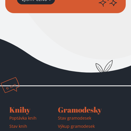
Přidáno do košíku!
Knihy
Gramodesky
Poptávka knih
Stav gramodesek
Stav knih
Výkup gramodesek