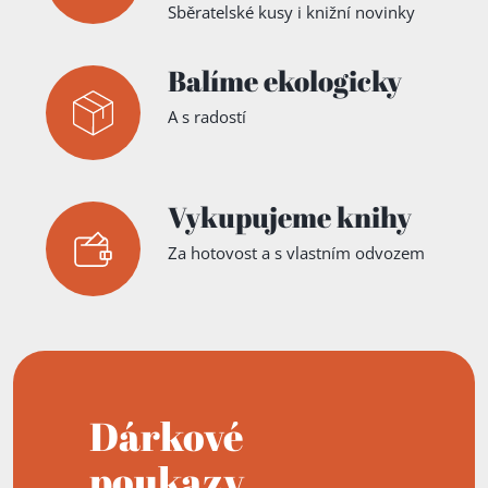
Sběratelské kusy i knižní novinky
Balíme ekologicky
A s radostí
Vykupujeme knihy
Za hotovost a s vlastním odvozem
Dárkové
poukazy