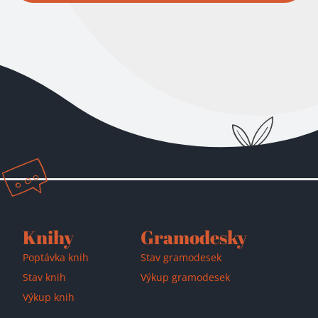
Přidáno do košíku!
Knihy
Gramodesky
Poptávka knih
Stav gramodesek
Stav knih
Výkup gramodesek
Výkup knih