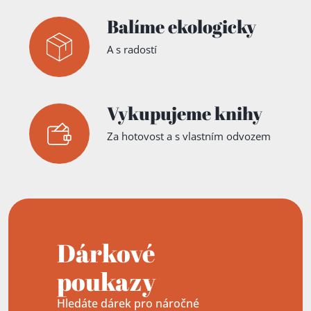
Balíme ekologicky
A s radostí
Vykupujeme knihy
Za hotovost a s vlastním odvozem
Dárkové
poukazy
Hledáte dárek pro náročné