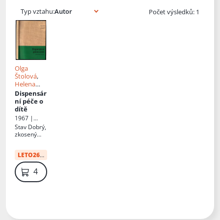
Typ vztahu:
Počet výsledků: 1
Olga
Štolová
,
Helena
Dufková
Dispensár
ní péče o
dítě
1967 |
Státní
Stav
Dobrý,
zdravotnick
zkosený
é
hřbet, hřbet
nakladatels
částečně
tví
LETO26
:
34 Kč
odlepený
od kn. bloku
49 Kč