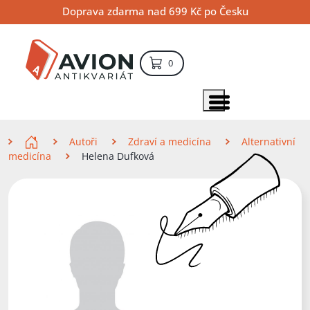
Přejít
Přejít
Přejít
Doprava zdarma nad 699 Kč po Česku
na
na
na
hlavní
hlavní
vyhledávání
obsah
navigaci
položek – košík
0
Vyhledávání
hledat
Zobrazit položky menu
Zde se nacházíte
Autoři
Zdraví a medicína
Alternativní
medicína
Helena Dufková