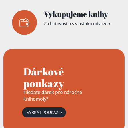
Vykupujeme knihy
Za hotovost a s vlastním odvozem
Dárkové
poukazy
Hledáte dárek pro náročné
knihomoly?
VYBRAT POUKAZ