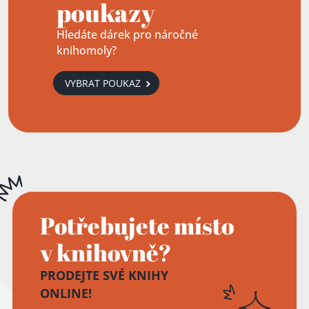
poukazy
Hledáte dárek pro náročné
knihomoly?
VYBRAT POUKAZ
Potřebujete místo
v knihovně?
PRODEJTE SVÉ KNIHY
ONLINE!