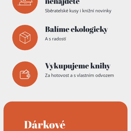
nenajdete
Sběratelské kusy i knižní novinky
Balíme ekologicky
A s radostí
Vykupujeme knihy
Za hotovost a s vlastním odvozem
Dárkové