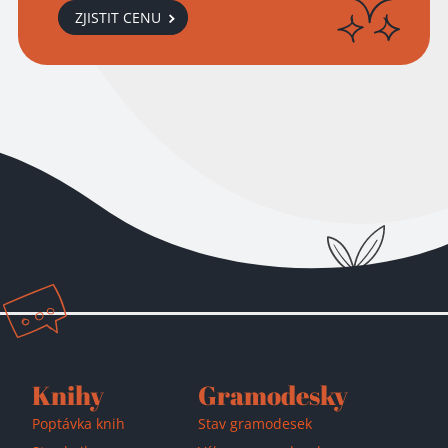
ZJISTIT CENU
Přidáno do košíku!
Knihy
Gramodesky
Poptávka knih
Stav gramodesek