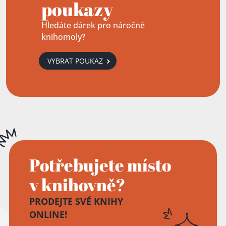
poukazy
Hledáte dárek pro náročné
knihomoly?
VYBRAT POUKAZ
Potřebujete místo
v knihovně?
PRODEJTE SVÉ KNIHY
ONLINE!