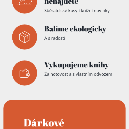
nenajdete
Sběratelské kusy i knižní novinky
Balíme ekologicky
A s radostí
Vykupujeme knihy
Za hotovost a s vlastním odvozem
Dárkové