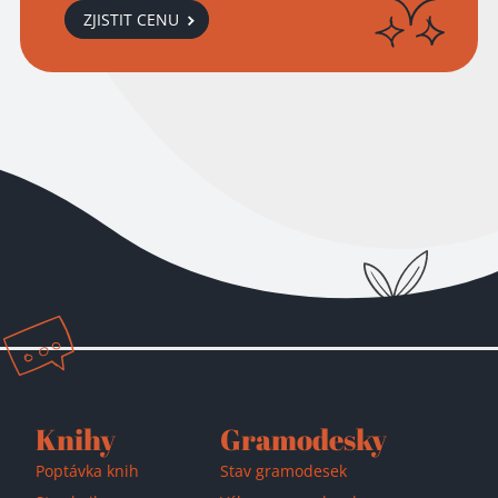
ZJISTIT CENU
Přidáno do košíku!
Knihy
Gramodesky
Poptávka knih
Stav gramodesek