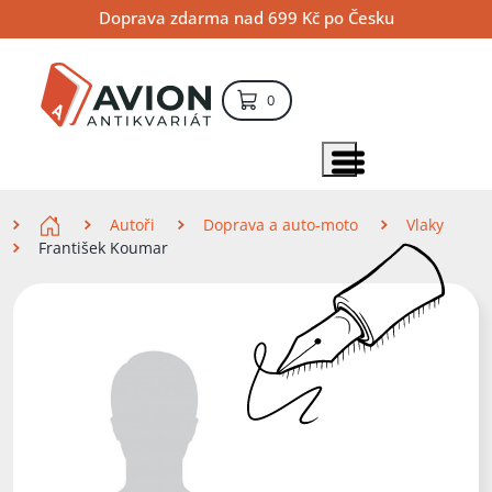
Přejít
Přejít
Přejít
Doprava zdarma nad 699 Kč po Česku
na
na
na
hlavní
hlavní
vyhledávání
obsah
navigaci
položek – košík
0
Vyhledávání
hledat
Zobrazit položky menu
Zde se nacházíte
Autoři
Doprava a auto-moto
Vlaky
František Koumar