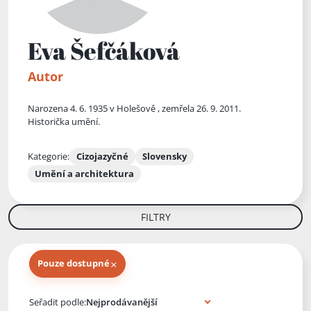
Eva Šefčáková
Autor
Narozena 4. 6. 1935 v Holešově , zemřela 26. 9. 2011.
Historička umění.
Kategorie:
Cizojazyčné
Slovensky
Umění a architektura
FILTRY
×
Pouze dostupné
Knihy autora
Seřadit podle: