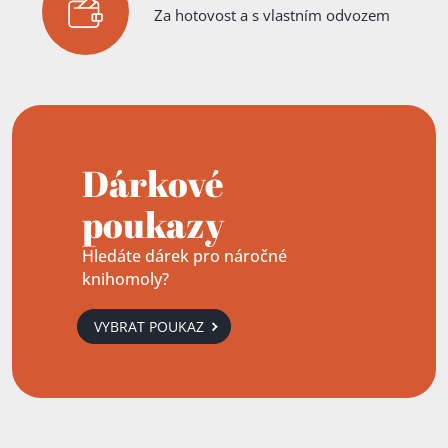
Za hotovost a s vlastním odvozem
Dárkové
poukazy
Hledáte dárek pro náročné
knihomoly?
VYBRAT POUKAZ