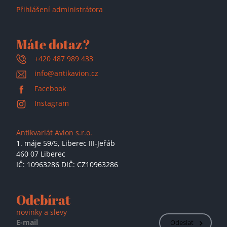
Přihlášení administrátora
Máte dotaz?
+420 487 989 433
info@antikavion.cz
Facebook
Instagram
Antikvariát Avion s.r.o.
1. máje 59/5,
Liberec III-Jeřáb
460 07 Liberec
IČ: 10963286 DIČ: CZ10963286
Odebírat
novinky a slevy
Odeslat