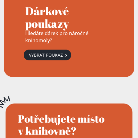
Dárkové
poukazy
Hledáte dárek pro náročné
knihomoly?
VYBRAT POUKAZ
Potřebujete místo
v knihovně?