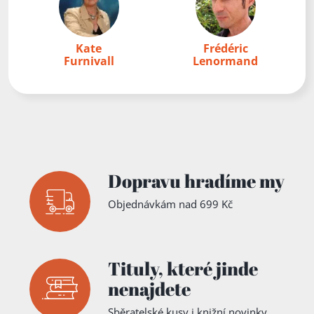
Kate
Frédéric
Furnivall
Lenormand
Dopravu hradíme my
Objednávkám nad 699 Kč
Tituly,
které jinde
nenajdete
Sběratelské kusy i knižní novinky