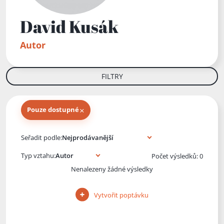
David Kusák
Autor
FILTRY
×
Pouze dostupné
Knihy autora
Seřadit podle:
Typ vztahu:
Počet výsledků: 0
Nenalezeny žádné výsledky
Vytvořit poptávku