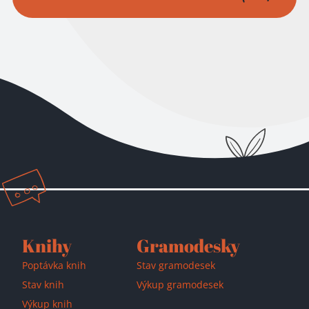
Přidáno do košíku!
Knihy
Gramodesky
Poptávka knih
Stav gramodesek
Stav knih
Výkup gramodesek
Výkup knih