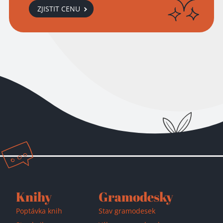
ZJISTIT CENU
Přidáno do košíku!
Knihy
Gramodesky
Poptávka knih
Stav gramodesek