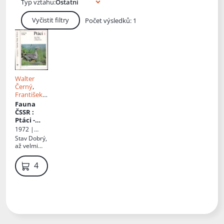
Typ vztahu:
Vyčistit filtry
Počet výsledků: 1
Walter
Černý
,
František
Balát
, Ed.
Fauna
Karel
ČSSR
:
Hudec
Ptáci -
aves - Sv.
1972 |
19
Academia
Stav
Dobrý,
až velmi
dobrý,
lehce
499 Kč
natrhnutá
obálka, na
předsádkov
ých listech
otisky po
lepící pásce