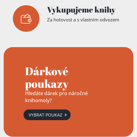
Vykupujeme knihy
Za hotovost a s vlastním odvozem
Dárkové
poukazy
Hledáte dárek pro náročné
knihomoly?
VYBRAT POUKAZ