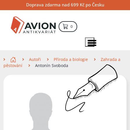
Přejít
Přejít
Přejít
Doprava zdarma nad 699 Kč po Česku
na
na
na
hlavní
hlavní
vyhledávání
obsah
navigaci
položek – košík
0
Vyhledávání
hledat
Zobrazit položky menu
Zde se nacházíte
Autoři
Příroda a biologie
Zahrada a
pěstování
Antonín Svoboda