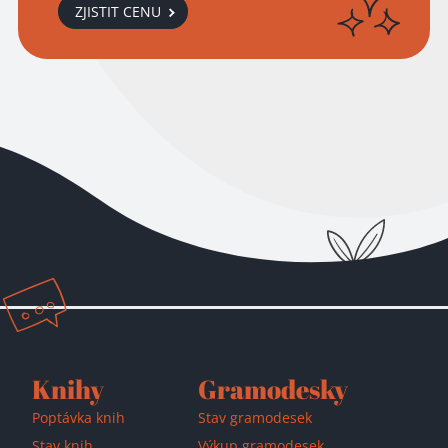
ZJISTIT CENU
Přidáno do košíku!
Knihy
Gramodesky
Poptávka knih
Stav gramodesek
Stav knih
Výkup gramodesek