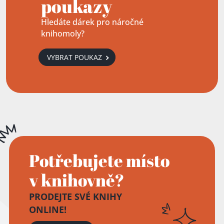
poukazy
Hledáte dárek pro náročné
knihomoly?
VYBRAT POUKAZ
Potřebujete místo
v knihovně?
PRODEJTE SVÉ KNIHY
ONLINE!