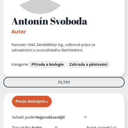
Antonín Svoboda
Autor
Narozen 1944. Zemědělský ing., odborné práce ze
zahradnictví a ovocnářského šlechtitelství.
Kategorie:
Příroda a biologie
Zahrada a pěstování
FILTRY
×
Pouze dostupné
Knihy autora
Seřadit podle:
Typ vztahu:
Počet výsledků: 0