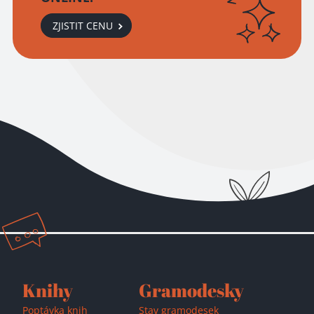
ZJISTIT CENU
Přidáno do košíku!
Knihy
Gramodesky
Poptávka knih
Stav gramodesek