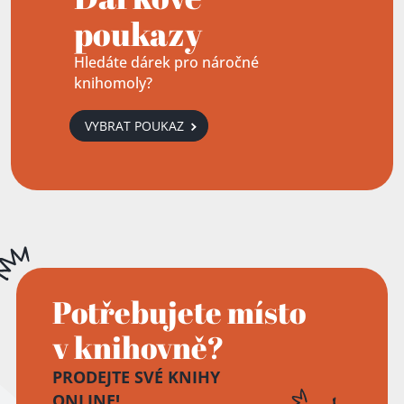
poukazy
Hledáte dárek pro náročné
knihomoly?
VYBRAT POUKAZ
Potřebujete místo
v knihovně?
PRODEJTE SVÉ KNIHY
ONLINE!