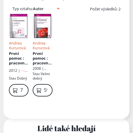
Typ vztahu:
Počet výsledků: 2
Andrea
Andrea
Kurucová
Kurucová
První
První
pomoc
:
pomoc
:
pracovní
pracovní
sešit pro
sešit pro
2008 |
2012 |
---
SZŠ a
studenty
Grada
Stav
Velmi
Neznámé
zdravotni
SZŠ a
Stav
Dobrý
dobrý
nakladatels
cká lycea
zdravotni
tví ---
ckých
79 Kč
59 Kč
lyceí
Lidé také hledají