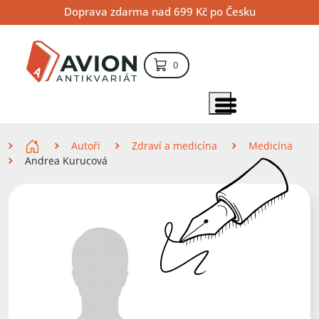
Přejít
Přejít
Přejít
Doprava zdarma nad 699 Kč po Česku
na
na
na
hlavní
hlavní
vyhledávání
obsah
navigaci
položek – košík
0
Vyhledávání
hledat
Zobrazit položky menu
Zde se nacházíte
Autoři
Zdraví a medicína
Medicína
Andrea Kurucová