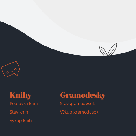
Přidáno do košíku!
Knihy
Gramodesky
Poptávka knih
Stav gramodesek
Stav knih
Výkup gramodesek
Výkup knih