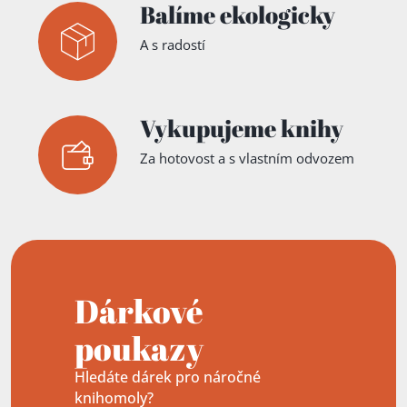
Balíme ekologicky
A s radostí
Vykupujeme knihy
Za hotovost a s vlastním odvozem
Dárkové
poukazy
Hledáte dárek pro náročné
knihomoly?