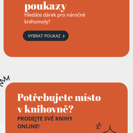
poukazy
Hledáte dárek pro náročné
knihomoly?
VYBRAT POUKAZ
Potřebujete místo
v knihovně?
PRODEJTE SVÉ KNIHY
ONLINE!