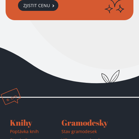
ZJISTIT CENU
Přidáno do košíku!
Knihy
Gramodesky
Poptávka knih
Stav gramodesek