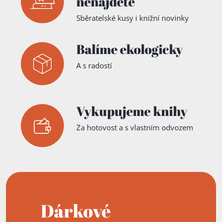
nenajdete
Sběratelské kusy i knižní novinky
Balíme ekologicky
A s radostí
Vykupujeme knihy
Za hotovost a s vlastním odvozem
Dárkové