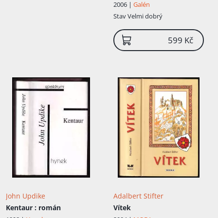
2006 |
Galén
Stav
Velmi dobrý
599 Kč
John Updike
Adalbert Stifter
Kentaur
: román
Vítek