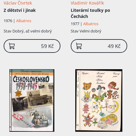
Václav Čtvrtek
Vladimír Kovářík
Z dětství i jinak
Literární toulky po
Čechách
1976 |
Albatros
1977 |
Albatros
Stav
Dobrý, až velmi dobrý
Stav
Velmi dobrý
59 Kč
49 Kč