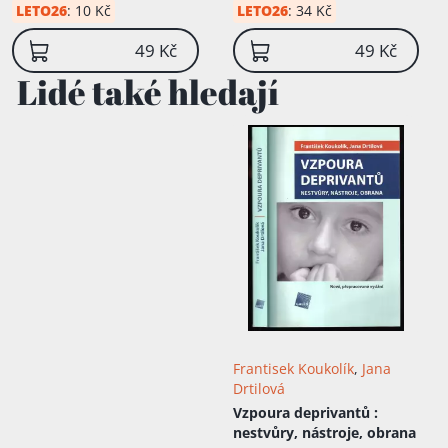
LETO26
:
10 Kč
LETO26
:
34 Kč
49 Kč
49 Kč
Lidé také hledají
Frantisek Koukolík
,
Jana
Drtilová
Vzpoura deprivantů
:
nestvůry, nástroje, obrana