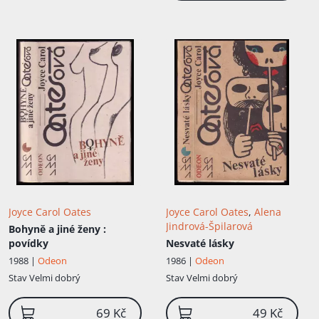
Joyce Carol Oates
Joyce Carol Oates
,
Alena
Jindrová-Špilarová
Bohyně a jiné ženy
:
povídky
Nesvaté lásky
1988 |
Odeon
1986 |
Odeon
Stav
Velmi dobrý
Stav
Velmi dobrý
69 Kč
49 Kč