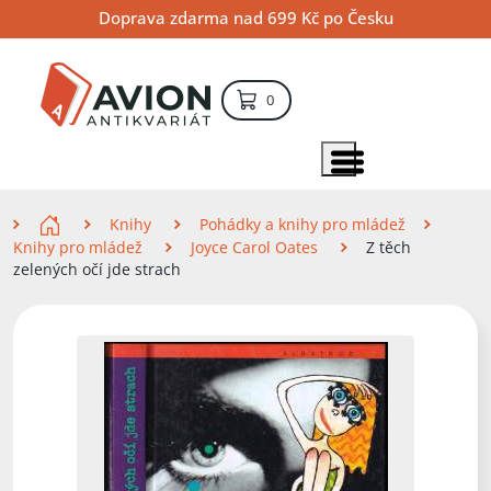
Přejít
Přejít
Přejít
Doprava zdarma nad 699 Kč po Česku
na
na
na
hlavní
hlavní
vyhledávání
obsah
navigaci
položek – košík
0
Vyhledávání
hledat
Zobrazit položky menu
Zde se nacházíte
Knihy
Pohádky a knihy pro mládež
Knihy pro mládež
Joyce Carol Oates
Z těch
zelených očí jde strach