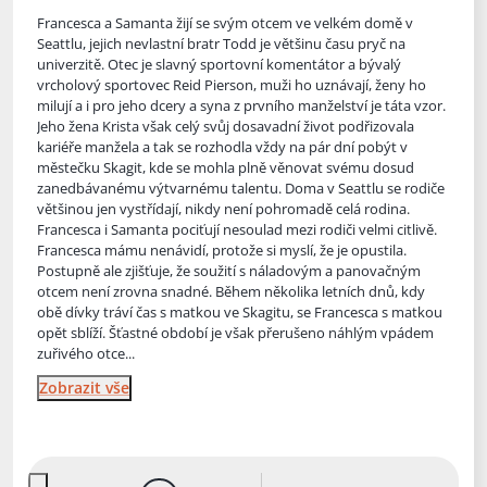
Francesca a Samanta žijí se svým otcem ve velkém domě v
Seattlu, jejich nevlastní bratr Todd je většinu času pryč na
univerzitě. Otec je slavný sportovní komentátor a bývalý
vrcholový sportovec Reid P
ierson, muži ho uznávají, ženy ho
milují a i pro jeho dcery a syna z prvního manželství je táta vzor.
Jeho žena Krista však celý svůj dosavadní život podřizovala
kariéře manžela a tak se rozhodla vždy na pár dní pobýt v
městečku Skagit, kde se mohla plně věnovat svému dosud
zanedbávanému výtvarnému talentu. Doma v Seattlu se rodiče
většinou jen vystřídají, nikdy není pohromadě celá rodina.
Francesca i Samanta pociťují nesoulad mezi rodiči velmi citlivě.
Francesca mámu nenávidí, protože si myslí, že je opustila.
Postupně ale zjišťuje, že soužití s náladovým a panovačným
otcem není zrovna snadné. Během několika letních dnů, kdy
obě dívky tráví čas s matkou ve Skagitu, se Francesca s matkou
opět sblíží. Šťastné období je však přerušeno náhlým vpádem
zuřivého otce...
Zobrazit vše