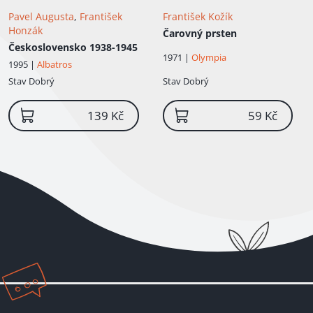
Pavel Augusta
,
František
František Kožík
Honzák
Čarovný prsten
Československo 1938-1945
1971 |
Olympia
1995 |
Albatros
Stav
Dobrý
Stav
Dobrý
139 Kč
59 Kč