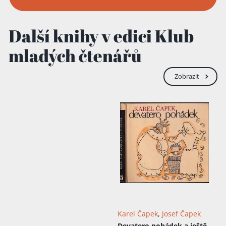
Další knihy v edici Klub
mladých čtenářů
Zobrazit
Karel Čapek
,
Josef Čapek
Devatero pohádek a ještě