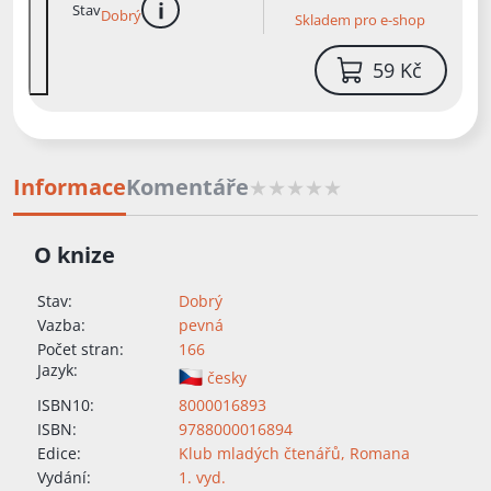
Stav
Dobrý
Skladem pro e-shop
více informací
59 Kč
Informace
Komentáře
O knize
Stav:
Dobrý
Vazba:
pevná
Počet stran:
166
Jazyk:
česky
ISBN10:
8000016893
ISBN:
9788000016894
Edice:
Klub mladých čtenářů
,
Romana
Vydání:
1. vyd.