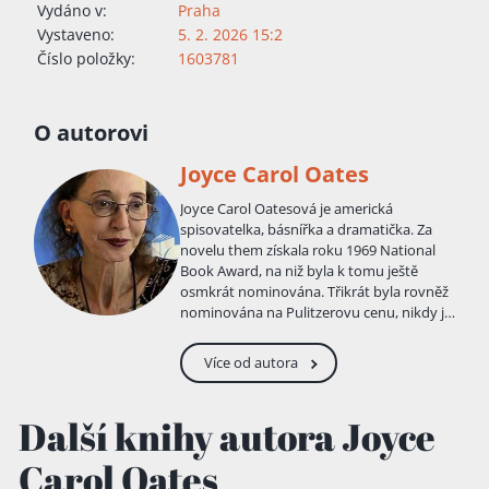
Vydáno v:
Praha
Vystaveno:
5. 2. 2026 15:2
Číslo položky:
1603781
O autorovi
Joyce Carol Oates
Joyce Carol Oatesová je americká
spisovatelka, básnířka a dramatička. Za
novelu them získala roku 1969 National
Book Award, na niž byla k tomu ještě
osmkrát nominována. Třikrát byla rovněž
nominována na Pulitzerovu cenu, nikdy ji
však nezískala. Napsala přes 80 knih,
některé navíc pod pseudonymy
Více od autora
Rosamond Smith a Lauren Kelly. Její kniha
Foxfire byla roku 1996 zfilmována.
Další knihy autora Joyce
Carol Oates