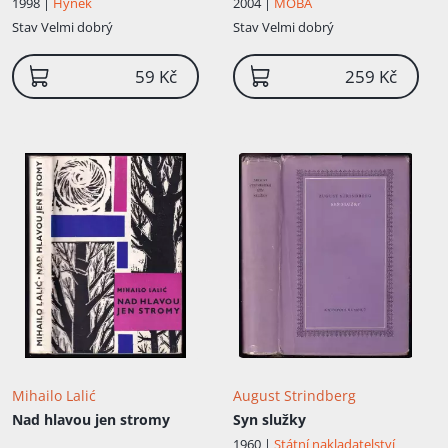
1998 |
Hynek
2004 |
MOBA
Stav
Velmi dobrý
Stav
Velmi dobrý
59 Kč
259 Kč
Mihailo Lalić
August Strindberg
Nad hlavou jen stromy
Syn služky
1960 |
Státní nakladatelství