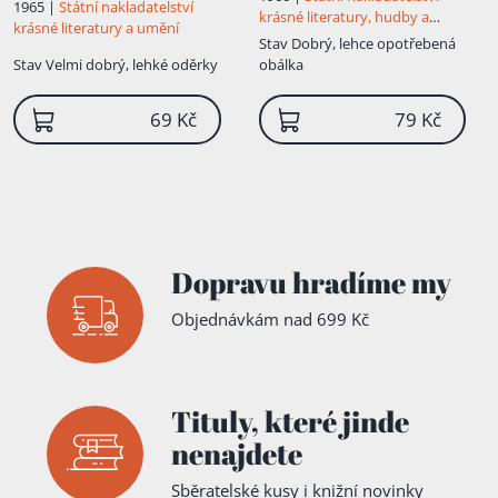
1965 |
Státní nakladatelství
krásné literatury, hudby a
krásné literatury a umění
umění
Stav
Dobrý, lehce opotřebená
Stav
Velmi dobrý, lehké oděrky
obálka
69 Kč
79 Kč
Dopravu hradíme my
Objednávkám nad 699 Kč
Tituly,
které jinde
nenajdete
Sběratelské kusy i knižní novinky