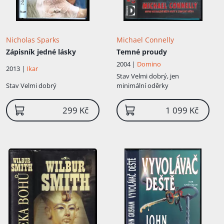
Nicholas Sparks
Michael Connelly
Zápisník jedné lásky
Temné proudy
2004 |
Domino
2013 |
Ikar
Stav
Velmi dobrý, jen
Stav
Velmi dobrý
minimální oděrky
299 Kč
1 099 Kč