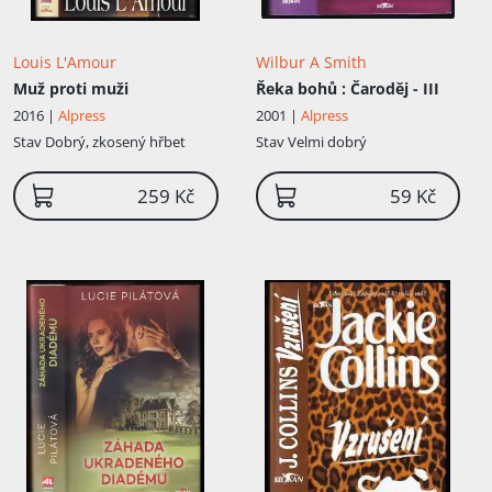
Louis L'Amour
Wilbur A Smith
Muž proti muži
Řeka bohů
: Čaroděj - III
2016 |
Alpress
2001 |
Alpress
Stav
Dobrý, zkosený hřbet
Stav
Velmi dobrý
259 Kč
59 Kč