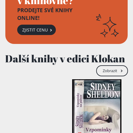
v knihovně?
PRODEJTE SVÉ KNIHY
ONLINE!
ZJISTIT CENU
Přidáno do košíku!
Další knihy v edici Klokan
Zobrazit