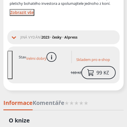
pletichy bohatého investora a spolumajitele jednoho z koní.
Zobrazit vše
2023 · česky · Alpress
JINÁ VYDÁNÍ
Stav
Velmi dobrý
Skladem pro e-shop
více informací
99 Kč
169 Kč
Informace
Komentáře
O knize