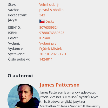
Stav:
Velmi dobrý
Vazba:
pevná s obálkou
Počet stran:
343
Jazyk:
česky
ISBN10:
8076339324
ISBN:
9788076339323
Edice:
Klokan
Vydání:
Vydání první
Vydáno v:
Frýdek-Místek
Vystaveno:
20. 10. 2025 17:1
Číslo položky:
1424811
O autorovi
James Patterson
James Patterson je americký spisovatel.
Prodal více než 300 milionů výtisků svých
knih. Studoval anglický jazyk na
Manhattan College a Vanderbilt University