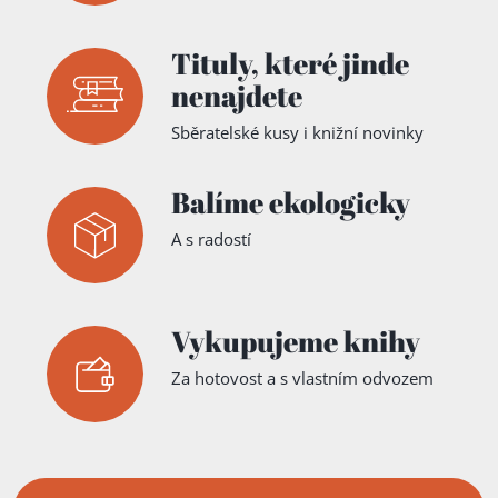
Tituly,
které jinde
nenajdete
Sběratelské kusy i knižní novinky
Balíme ekologicky
A s radostí
Vykupujeme knihy
Za hotovost a s vlastním odvozem