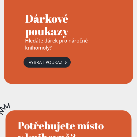
Dárkové
poukazy
Hledáte dárek pro náročné
knihomoly?
VYBRAT POUKAZ
Potřebujete místo