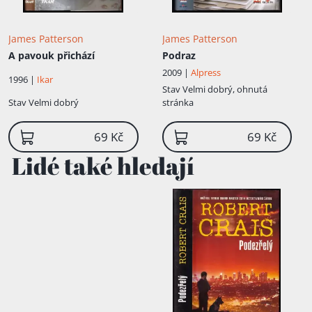
James Patterson
James Patterson
A pavouk přichází
Podraz
2009 |
Alpress
1996 |
Ikar
Stav
Velmi dobrý, ohnutá
Stav
Velmi dobrý
stránka
69 Kč
69 Kč
Lidé také hledají