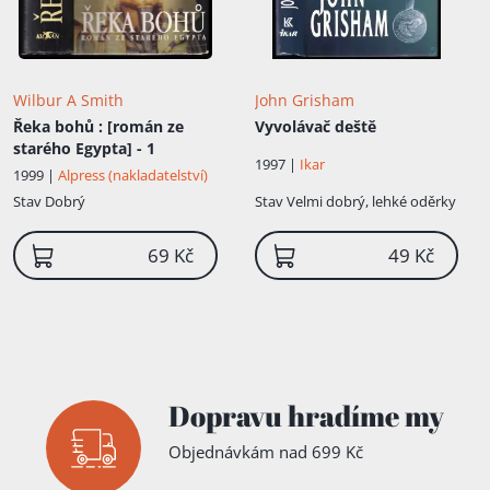
Wilbur A Smith
John Grisham
Řeka bohů
: [román ze
Vyvolávač deště
starého Egypta] - 1
1997 |
Ikar
1999 |
Alpress (nakladatelství)
Stav
Dobrý
Stav
Velmi dobrý, lehké oděrky
69 Kč
49 Kč
Dopravu hradíme my
Objednávkám nad 699 Kč