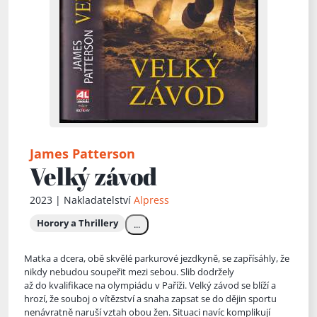
James Patterson
Velký závod
2023 | Nakladatelství
Alpress
Horory a Thrillery
...
Matka a dcera, obě skvělé parkurové jezdkyně, se zapřísáhly, že
nikdy nebudou soupeřit mezi sebou. Slib dodržely
až do kvalifikace na olympiádu v Paříži. Velký závod se blíží a
hrozí, že souboj o vítě
zství a snaha zapsat se do dějin sportu
nenávratně naruší vztah obou žen. Situaci navíc komplikují