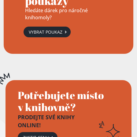
poukazy
Hledáte dárek pro náročné
knihomoly?
VYBRAT POUKAZ
Přidáno do košíku!
Potřebujete místo
v knihovně?
PRODEJTE SVÉ KNIHY
ONLINE!