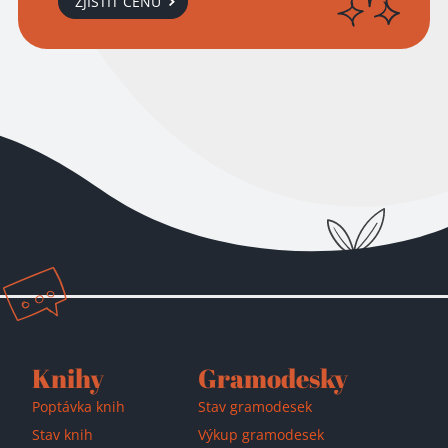
ZJISTIT CENU
Knihy
Gramodesky
Poptávka knih
Stav gramodesek
Stav knih
Výkup gramodesek