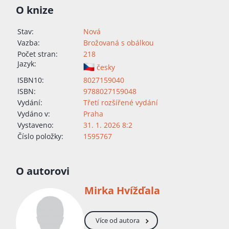
O knize
Stav:
Nová
Vazba:
Brožovaná s obálkou
Počet stran:
218
Jazyk:
česky
ISBN10:
8027159040
ISBN:
9788027159048
Vydání:
Třetí rozšířené vydání
Vydáno v:
Praha
Vystaveno:
31. 1. 2026 8:2
Číslo položky:
1595767
O autorovi
Mirka Hvížďala
Více od autora