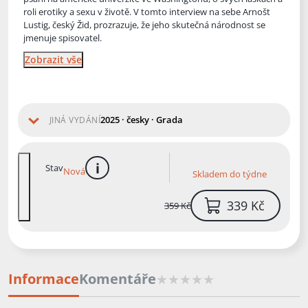
roli erotiky a sexu v životě. V tomto interview na sebe Arnošt
Lustig, český Žid, prozrazuje, že jeho skutečná národnost se
jmenuje spisovatel.
Zobrazit vše
2025 · česky · Grada
JINÁ VYDÁNÍ
Stav
Nová
Skladem do týdne
více informací
339 Kč
359 Kč
Informace
Komentáře