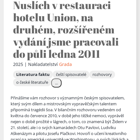
Nuslích v restauraci
hotelu Union, na
druhém, rozšířeném
vydání jsme pracovali
do půli ledna 2011
2025 | Nakladatelství
Grada
Literatura faktu
čeští spisovatelé
rozhovory
o české literatuře
...
Přinášíme vám rozhovor s významným českým spisovatelem,
který svým dílem a mistrovským vypravěčským talentem
připomíná tragédii šoa. V bilančním rozhovoru vedeném od
května do července 2010, v době je
ho těžké nemoci, vyprávěl
nejen o době prožité v lágrech, o tom, co znamená být Židem v
21. století, ale i o svých kamarádech Otu Pavlovi, Ludvíku
Aškenázym a pilotu Josefu Plačkovi. Hovoří o učení kreativního
psaní na americké univerzitě ve Washingtonu, o svých láskách a