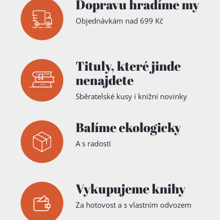
Dopravu hradíme my
Objednávkám nad 699 Kč
Tituly,
které jinde
nenajdete
Sběratelské kusy i knižní novinky
Balíme ekologicky
A s radostí
Vykupujeme knihy
Za hotovost a s vlastním odvozem