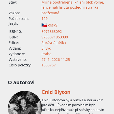
Stav:
Mírně opotřebená, knižní blok volně,
lehce natrhnutá poslední stránka
Vazba:
brožovaná
Počet stran:
129
Jazyk:
česky
ISBN10:
8071863092
ISBN:
9788071863090
Edice:
Správná pětka
Vydání:
3. vyd
Vydáno v:
Praha
Vystaveno:
27. 1. 2026 11:25
Číslo položky:
1550757
O autorovi
Enid Blyton
Enid Blytonová byla britská autorka knih
pro děti. Původním povoláním byla
učitelka, nejdřív psala příspěvky do novin