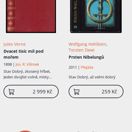
Jules Verne
Wolfgang Hohlbein
,
Torsten Dewi
Dvacet tisíc mil pod
mořem
Prsten Nibelungů
1898 |
Jos. R. Vilímek
2011 |
Plejáda
Stav
Dobrý, zkosený hřbet,
Jeden dvojlist volně, místy
Stav
Dobrý, až velmi dobrý
flíčky na stranách, nafoceno,
zachovalý stav, původní vazba
2 999 Kč
259 Kč
"stužka", ale my máme ve
vkusné imitaci lipské vazby