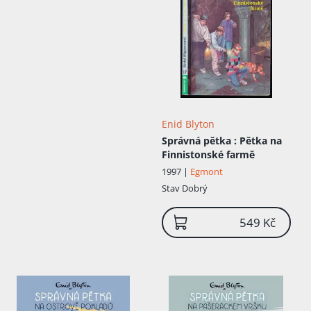
Enid Blyton
Správná pětka
: Pětka na
Finnistonské farmě
1997 |
Egmont
Stav
Dobrý
549 Kč