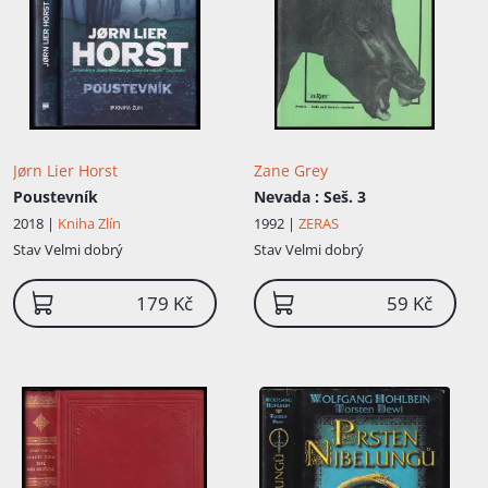
Jørn Lier Horst
Zane Grey
Poustevník
Nevada
: Seš. 3
2018 |
Kniha Zlín
1992 |
ZERAS
Stav
Velmi dobrý
Stav
Velmi dobrý
179 Kč
59 Kč