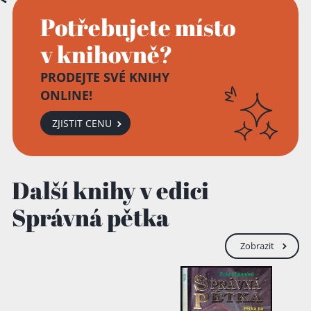
Potřebujete místo
v knihovně?
PRODEJTE SVÉ KNIHY
ONLINE!
ZJISTIT CENU
Přidáno do košíku!
Další knihy v edici
Správná pětka
Zobrazit