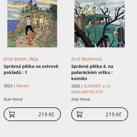
Enid Blyton
,
Béja
Enid Blytonová,
Správná pětka na ostrově
Správná pětka 4. na
pokladů
: 1
pašeráckém vršku
:
komiks
2023 |
Slovart
2025 |
SLOVART, s.r.o.
NAKLADATELSTVí
Stav
Nová
Stav
Nová
219 Kč
219 Kč