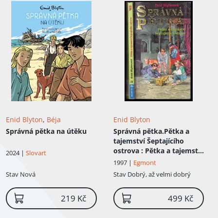
Enid Blyton
,
Béja
Enid Blyton
Správná pětka na útěku
Správná pětka.Pětka a
tajemství Šeptajícího
ostrova
: Pětka a tajemství
2024 |
Slovart
Šeptajícího ostrova - 19
1997 |
Egmont
Stav
Nová
Stav
Dobrý, až velmi dobrý
219 Kč
499 Kč