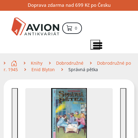
Přejít
Přejít
Přejít
Doprava zdarma nad 699 Kč po Česku
na
na
na
hlavní
hlavní
vyhledávání
obsah
navigaci
položek – košík
0
Vyhledávání
hledat
Zobrazit položky menu
Zde se nacházíte
Knihy
Dobrodružné
Dobrodružné po
r. 1945
Enid Blyton
Správná pětka