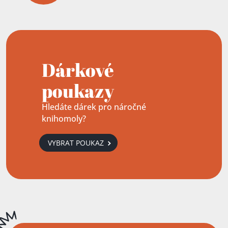
Dárkové
poukazy
Hledáte dárek pro náročné
knihomoly?
VYBRAT POUKAZ