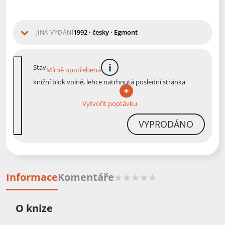
1992 · česky · Egmont
JINÁ VYDÁNÍ
Stav
Mírně opotřebená
více informací
knižní blok volně, lehce natrhnutá poslední stránka
Vytvořit poptávku
VYPRODÁNO
Informace
Komentáře
O knize