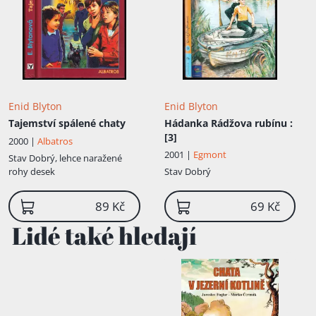
Enid Blyton
Enid Blyton
Tajemství spálené chaty
Hádanka Rádžova rubínu
:
[3]
2000 |
Albatros
2001 |
Egmont
Stav
Dobrý, lehce naražené
rohy desek
Stav
Dobrý
89 Kč
69 Kč
Lidé také hledají