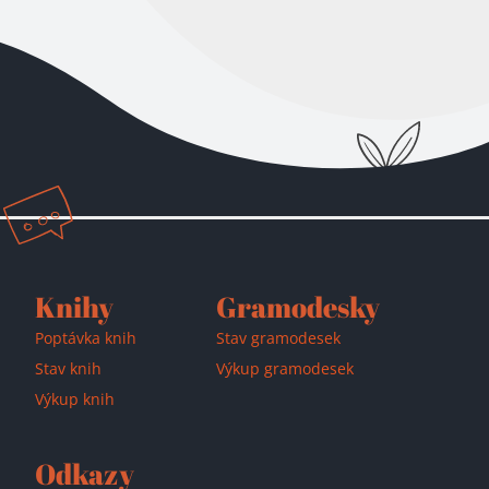
Knihy
Gramodesky
Poptávka knih
Stav gramodesek
Stav knih
Výkup gramodesek
Výkup knih
Odkazy