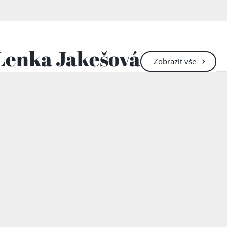
 Lenka Jakešová
Zobrazit
vše