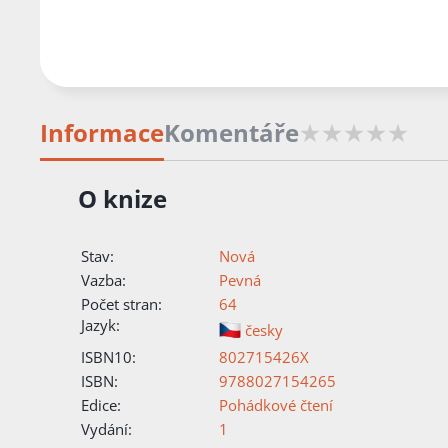
Informace
Komentáře
O knize
Stav:
Nová
Vazba:
Pevná
Počet stran:
64
Jazyk:
česky
ISBN10:
802715426X
ISBN:
9788027154265
Edice:
Pohádkové čtení
Vydání:
1