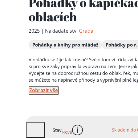
Pohádky o kapičkác
oblacích
2025 | Nakladatelství
Grada
Pohádky a knihy pro mládež
Pohádky po r.
V obláčku se žije tak krásně! Své o tom ví třída zví
si pro své žáky připravila výpravu na zem. Jenže ja
Vydejte se na dobrodružnou cestu do oblak, řek, mo
se můžete na napínavé příhody a
vyprávění plné leg
Zobrazit vše
Stav
Skladem do 
Nová
více informací