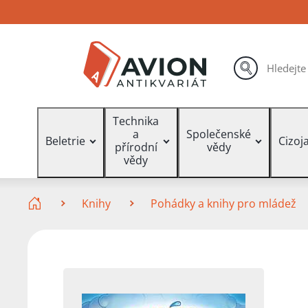
Přejít
Přejít
Přejít
na
na
na
hlavní
hlavní
vyhledávání
obsah
navigaci
hledat
Vyhledávání
Technika
a
Společenské
Beletrie
Cizoj
přírodní
vědy
vědy
Zde se nacházíte
Knihy
Pohádky a knihy pro mládež