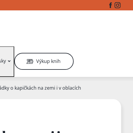
Facebook
Instag
sky
Výkup knih
dky o kapičkách na zemi i v oblacích