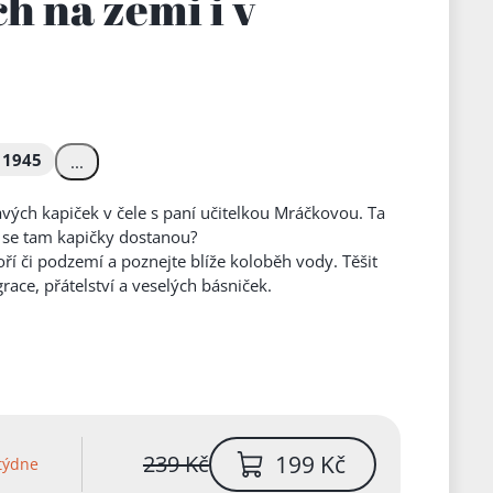
h na zemi i v
 1945
...
davých kapiček v čele s paní učitelkou Mráčkovou. Ta
k se tam kapičky dostanou?
ří či podzemí a poznejte blíže koloběh vody. Těšit
race, přátelství a veselých básniček.
199 Kč
239 Kč
týdne