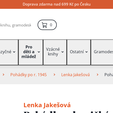
Doprava zdarma nad 699 Kč po Česku
položek – košík
0
Pro
Vzácné
azyčné
děti a
Ostatní
Gramode
knihy
mládež
Pohádky po r. 1945
Lenka Jakešová
Pohá
Lenka Jakešová