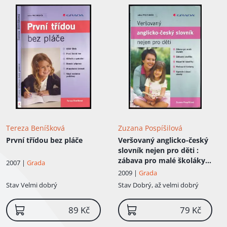
Tereza Beníšková
Zuzana Pospíšilová
První třídou bez pláče
Veršovaný anglicko-český
slovník nejen pro děti
:
zábava pro malé školáky,
2007 |
Grada
základní slovíčka,
2009 |
Grada
nápadité básničky,
Stav
Velmi dobrý
Stav
Dobrý, až velmi dobrý
veršované hádanky,
upevnění slovní zásoby
89 Kč
79 Kč