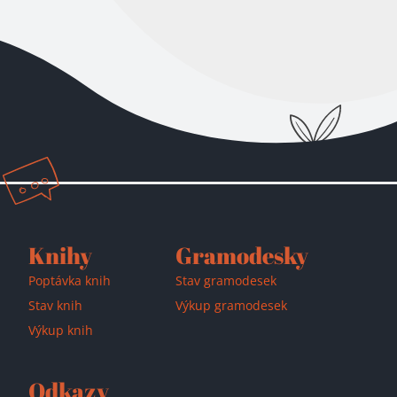
Knihy
Gramodesky
Poptávka knih
Stav gramodesek
Stav knih
Výkup gramodesek
Výkup knih
Odkazy