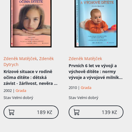
Zdeněk Matějček
,
Zdeněk
Zdeněk Matějček
Dytrych
Prvních 6 let ve vývoji a
Krizové situace v rodině
výchově dítěte
: normy
očima dítěte
: dětská
vývoje a vývojové milníky
závist - žárlivost, nevěra a
z pohledu psychologa :
2010 |
Grada
rozvod - nový partner v
základní duševní potřeby
2002 |
Grada
rodině, nevlastní
dítěte : dítě a lidský svět
Stav
Velmi dobrý
Stav
Velmi dobrý
sourozenci - vzpomínky z
dětství
189 Kč
139 Kč