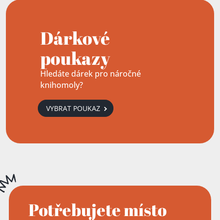
Dárkové
poukazy
Hledáte dárek pro náročné
knihomoly?
VYBRAT POUKAZ
Potřebujete místo