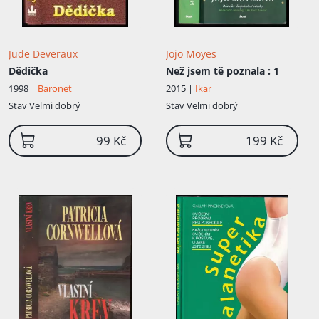
Jude Deveraux
Jojo Moyes
Dědička
Než jsem tě poznala
: 1
1998 |
Baronet
2015 |
Ikar
Stav
Velmi dobrý
Stav
Velmi dobrý
99 Kč
199 Kč