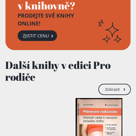
v knihovně?
PRODEJTE SVÉ KNIHY
ONLINE!
Přidáno do košíku!
ZJISTIT CENU
Další knihy v edici Pro
rodiče
Zobrazit