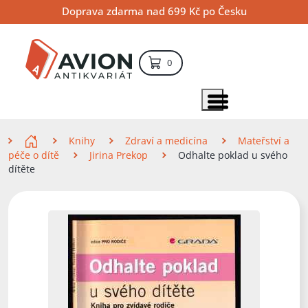
Přejít
Přejít
Přejít
Doprava zdarma nad 699 Kč po Česku
na
na
na
hlavní
hlavní
vyhledávání
obsah
navigaci
položek – košík
0
Vyhledávání
hledat
Zobrazit položky menu
Zde se nacházíte
Knihy
Zdraví a medicína
Mateřství a
péče o dítě
Jirina Prekop
Odhalte poklad u svého
dítěte