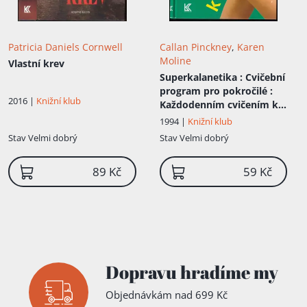
Patricia Daniels Cornwell
Callan Pinckney
,
Karen
Moline
Vlastní krev
Superkalanetika
: Cvičební
program pro pokročilé :
2016 |
Knižní klub
Každodenním cvičením k
postavě, o jaké jste snili
1994 |
Knižní klub
Stav
Velmi dobrý
Stav
Velmi dobrý
89 Kč
59 Kč
Dopravu hradíme my
Objednávkám nad 699 Kč