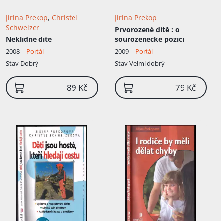
Jirina Prekop
,
Christel
Jirina Prekop
Schweizer
Prvorozené dítě
: o
Neklidné dítě
sourozenecké pozici
2008 |
Portál
2009 |
Portál
Stav
Dobrý
Stav
Velmi dobrý
89 Kč
79 Kč