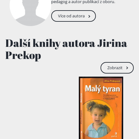
věku 90 let.
pedagog a autor publikací z oboru.
Více od autora
Další knihy autora Jirina
Prekop
Zobrazit