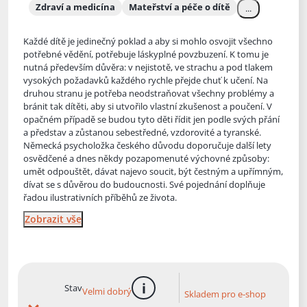
Zdraví a medicína
Mateřství a péče o dítě
...
Každé dítě je jedinečný poklad a aby si mohlo osvojit všechno
potřebné vědění, potřebuje láskyplné povzbuzení. K tomu je
nutná především důvěra: v nejistotě, ve strachu a pod tlakem
vysokých požadavků
každého rychle přejde chuť k učení. Na
druhou stranu je potřeba neodstraňovat všechny problémy a
bránit tak dítěti, aby si utvořilo vlastní zkušenost a poučení. V
opačném případě se budou tyto děti řídit jen podle svých přání
a představ a zůstanou sebestředné, vzdorovité a tyranské.
Německá psycholožka českého důvodu doporučuje další lety
osvědčené a dnes někdy pozapomenuté výchovné způsoby:
umět odpouštět, dávat najevo soucit, být čestným a upřímným,
dívat se s důvěrou do budoucnosti. Své pojednání doplňuje
řadou ilustrativních příběhů ze života.
Zobrazit vše
Stav
Velmi dobrý
Skladem pro e-shop
více informací