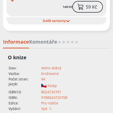
59 Kč
149 Kč
Další varianty
Informace
Komentáře
O knize
Stav:
Velmi dobrý
Vazba:
brožovaná
Počet stran:
94
Jazyk:
česky
ISBN10:
8024720701
ISBN:
9788024720708
Edice:
Pro rodiče
Vydání:
Vyd. 1.