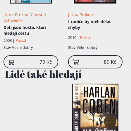
Jirina Prekop
,
Christel
Jirina Prekop
Schweizer
I rodiče by měli dělat
Děti jsou hosté, kteří
chyby
hledají cestu
2010 |
Portál
2008 |
Portál
Stav
Velmi dobrý
Stav
Velmi dobrý
79 Kč
89 Kč
Lidé také hledají