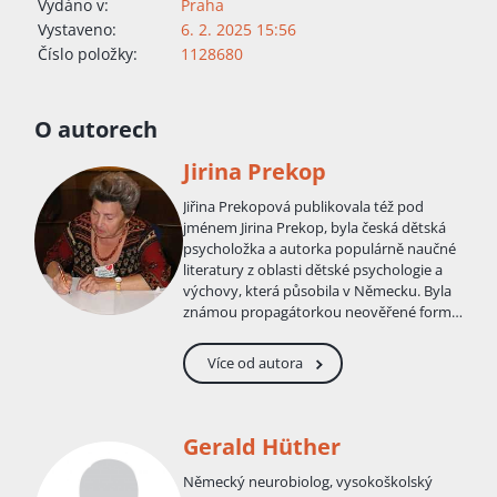
Vydáno v:
Praha
Vystaveno:
6. 2. 2025 15:56
Číslo položky:
1128680
O autorech
Jirina Prekop
Jiřina Prekopová publikovala též pod
jménem Jirina Prekop, byla česká dětská
psycholožka a autorka populárně naučné
literatury z oblasti dětské psychologie a
výchovy, která působila v Německu. Byla
známou propagátorkou neověřené formy
psychoterapie, tzv. terapie pevným
objetím. Vyvinula přitom vlastní
Více od autora
neakreditovanou metodu, tzv. Terapie
pevným objetím podle Prekopové. Bývala
proto terčem kritiky, v České republice
proti terapii a Jiřině Prekopové vystupuje
Gerald Hüther
například organizace APLA, sdružující
rodiče dětí s autismem. Zemřela v Praze ve
Německý neurobiolog, vysokoškolský