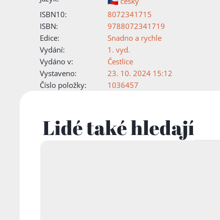
česky
ISBN10:
8072341715
ISBN:
9788072341719
Edice:
Snadno a rychle
Vydání:
1. vyd.
Vydáno v:
Čestlice
Vystaveno:
23. 10. 2024 15:12
Číslo položky:
1036457
Lidé také hledají