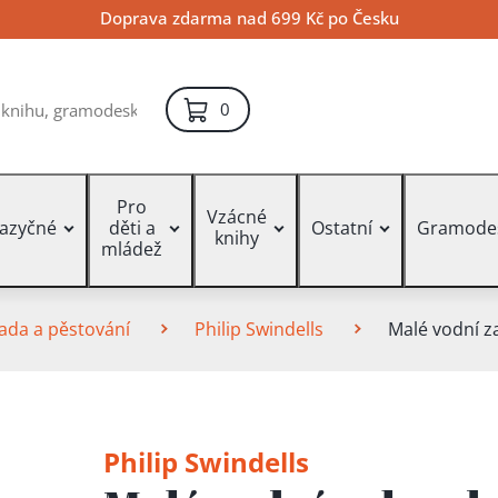
Doprava zdarma nad 699 Kč po Česku
položek – košík
0
Pro
Vzácné
jazyčné
děti a
Ostatní
Gramode
knihy
mládež
ada a pěstování
Philip Swindells
Malé vodní z
Philip Swindells