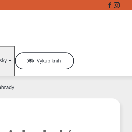
Facebook
Instag
sky
Výkup knih
ahrady