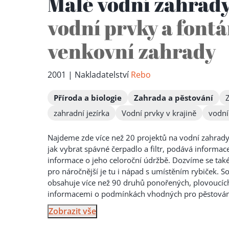
Malé vodní zahrad
vodní prvky a fontá
venkovní zahrady
2001 | Nakladatelství
Rebo
Příroda a biologie
Zahrada a pěstování
zahradní jezírka
Vodní prvky v krajině
vodní
Najdeme zde více než 20 projektů na vodní zahrady 
jak vybrat spávné čerpadlo a filtr, podává informac
informace o jeho celoroční údržbě. Dozvíme se také, 
pro náročnější je
tu i nápad s umístěním rybiček. Souč
obsahuje více než 90 druhů ponořených, plovoucích
informacemi o podmínkách vhodných pro pěstování
Zobrazit vše