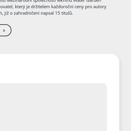
su Mezinárodní společnosti leknínů Water Garden
sovatel, který je držitelem každoroční ceny pro autory
, již o zahradničení napsal 15 titulů.