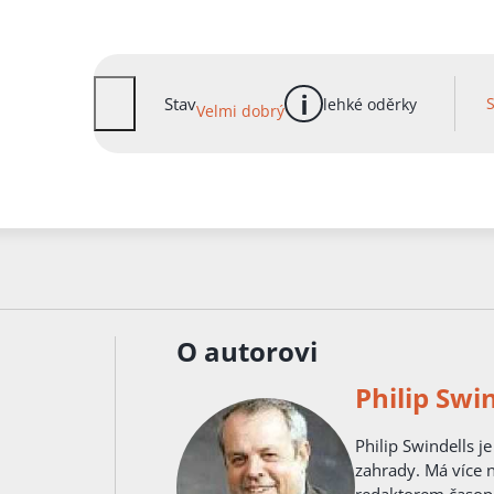
Stav
lehké oděrky
Velmi dobrý
více informací
O autorovi
Philip Swi
Philip Swindells 
zahrady. Má více n