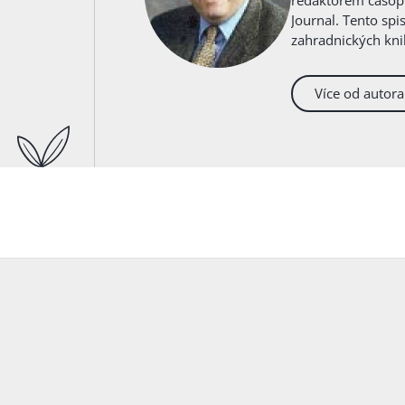
redaktorem časopi
Journal. Tento spi
zahradnických knih
Více od autora