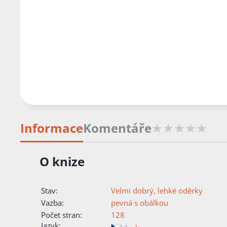
Informace
Komentáře
O knize
Stav:
Velmi dobrý, lehké oděrky
Vazba:
pevná s obálkou
Počet stran:
128
Jazyk: