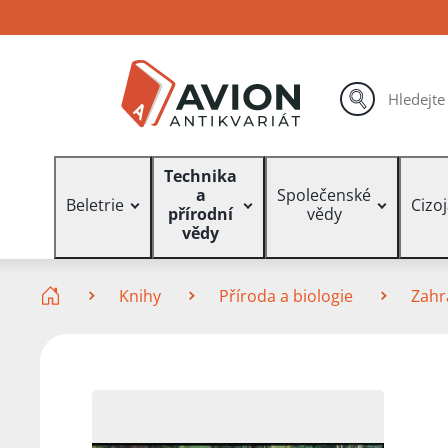
Přejít
Přejít
Přejít
na
na
na
hlavní
hlavní
vyhledávání
obsah
navigaci
hledat
Vyhledávání
Technika
a
Společenské
Beletrie
Cizo
přírodní
vědy
vědy
Zde se nacházíte
Knihy
Příroda a biologie
Zahr