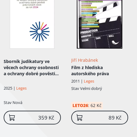
Jiří Hrabánek
Sborník judikatury ve
věcech ochrany osobnosti
Film z hlediska
a ochrany dobré pověsti
autorského práva
právnických osob za rok
2011 |
Leges
2024
2025 |
Leges
Stav
Velmi dobrý
Stav
Nová
LETO26
:
62 Kč
359 Kč
89 Kč