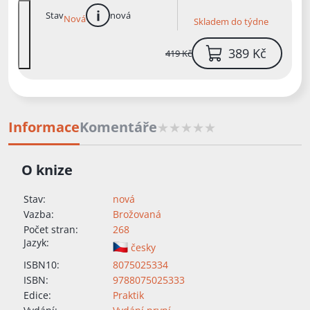
Stav
nová
Nová
Skladem do týdne
více informací
389 Kč
419 Kč
Informace
Komentáře
O knize
Stav:
nová
Vazba:
Brožovaná
Počet stran:
268
Jazyk:
česky
ISBN10:
8075025334
ISBN:
9788075025333
Edice:
Praktik