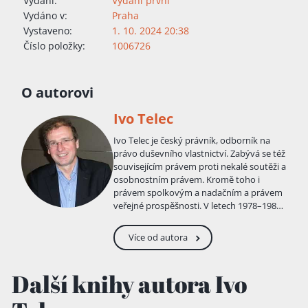
Vydání:
Vydání první
Vydáno v:
Praha
Vystaveno:
1. 10. 2024 20:38
Číslo položky:
1006726
O autorovi
Ivo Telec
Ivo Telec je český právník, odborník na
právo duševního vlastnictví. Zabývá se též
souvisejícím právem proti nekalé soutěži a
osobnostním právem. Kromě toho i
právem spolkovým a nadačním a právem
veřejné prospěšnosti. V letech 1978–1982
vystudoval Právnickou fakultu tehdejší
Univerzity Jana Evangelisty Purkyně v Brně
Více od autora
, kde roku 1983 získal titul doktora práv. V
akademické sféře působí od roku 1991.
Roku 1992 mu Vědecké kolegium věd o
Další knihy autora Ivo
státu a právu Československé akademie
věd v Praze udělilo vědeckou hodnost