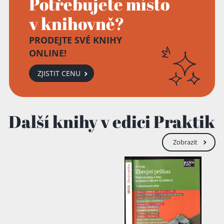
Potřebujete místo
v knihovně?
PRODEJTE SVÉ KNIHY
Přidáno do košíku!
ONLINE!
ZJISTIT CENU
Další knihy v edici Praktik
Zobrazit