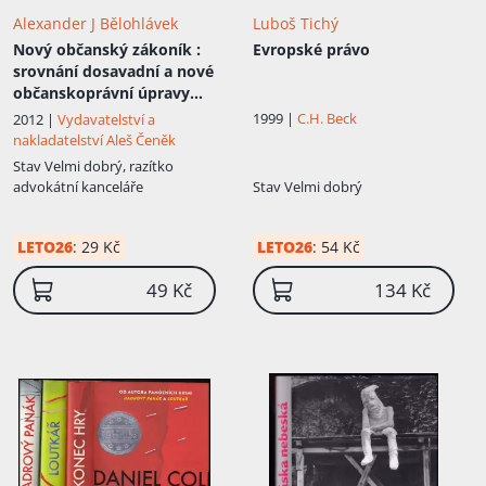
Alexander J Bělohlávek
Luboš Tichý
Nový občanský zákoník
:
Evropské právo
srovnání dosavadní a nové
občanskoprávní úpravy
včetně předpisů
1999 |
C.H. Beck
2012 |
Vydavatelství a
souvisejících
nakladatelství Aleš Čeněk
Stav
Velmi dobrý, razítko
advokátní kanceláře
Stav
Velmi dobrý
LETO26
:
29 Kč
LETO26
:
54 Kč
49 Kč
134 Kč