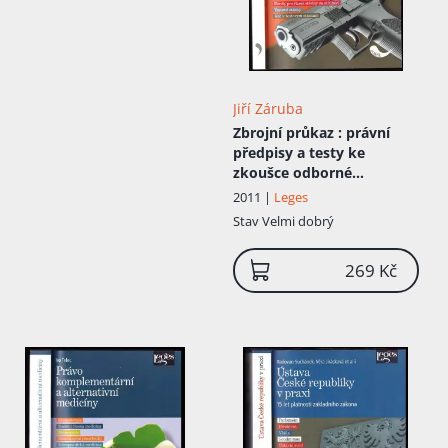
Jiří Záruba
Zbrojní průkaz
: právní
předpisy a testy ke
zkoušce odborné
způsobilosti : právní stav
2011 |
Leges
ke dni 1.5.2011
Stav
Velmi dobrý
269 Kč