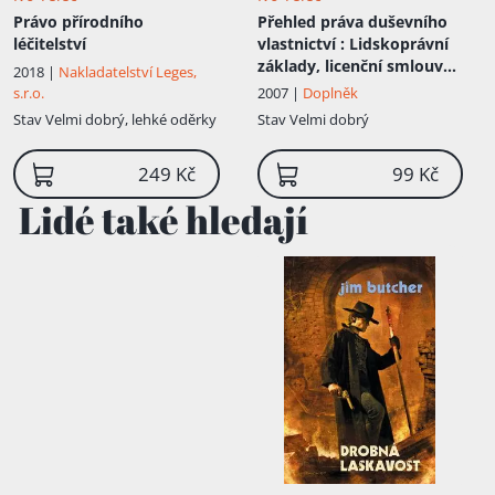
Právo přírodního
Přehled práva duševního
léčitelství
vlastnictví
: Lidskoprávní
základy, licenční smlouva -
2018 |
Nakladatelství Leges,
1
s.r.o.
2007 |
Doplněk
Stav
Velmi dobrý, lehké oděrky
Stav
Velmi dobrý
249 Kč
99 Kč
Lidé také hledají