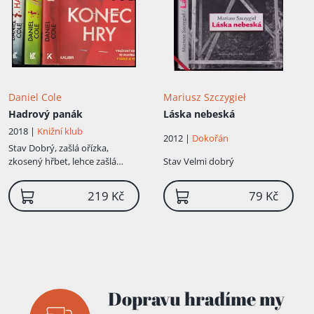
Daniel Cole
Mariusz Szczygieł
Hadrový panák
Láska nebeská
2018 |
Knižní klub
2012 |
Dokořán
Stav
Dobrý, zašlá ořízka,
zkosený hřbet, lehce zašlá
Stav
Velmi dobrý
obálka
219 Kč
79 Kč
Dopravu hradíme my