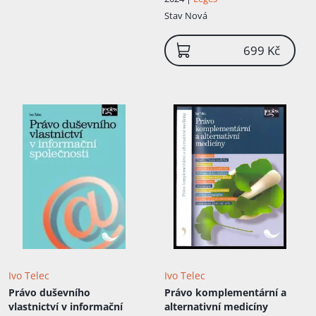
Vyskočil
,
Petra Žikovská
autorskoprávních odborníků Komise
Stav
Nová
Evropských společenství a stále je
mezinárodním rozhodcem ve sporech o
doménová jména .cz, dříve též .eu. Ivo
699 Kč
Telec byl rovněž členem rozkladové
komise Úřadu průmyslového vlastnictví v
Praze i lektorem České advokátní komory
v oboru autorského práva. Profesor Telec
patří mezi spoluautory českého
autorského zákona z roku 2000, působil i v
rekodifikační komisi pro nový občanský
zákoník z roku 2012. Vyhlášen byl
Právníkem roku 2006 v k...
Ivo Telec
Ivo Telec
Právo duševního
Právo komplementární a
vlastnictví v informační
alternativní medicíny