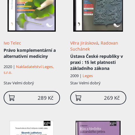
Ivo Telec
Věra Jirásková
,
Radovan
Suchánek
Právo komplementární a
alternativní medicíny
Ústava České republiky v
praxi
: 15 let platnosti
2020 |
Nakladatelství Leges,
základního zákona
s.r.o.
2009 |
Leges
Stav
Velmi dobrý
Stav
Velmi dobrý
289 Kč
269 Kč