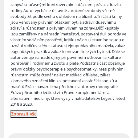
zabývá současnými kontroverzními otázkami práva, zdraví a
rodiny.Autor vychází z ústavně zaručené svobody včetně
svobody žít podle svého s o
hledem na bližního.Tři části knihy
jsou věnovány právním otázkám bytí a zdraví, duševnímu
zdraví a různostem s právním vlivem na zdraví.Dílčí kapitoly
jsou zaměřeny na náhradní mateřství, postavení dul, porody ve
vlastním sociálním prostředí, kritiku nálezu Ústavního soudu o
uznání rodičovského statusu stejnopohlavního manžela, zákaz
eugenických praktik a zákaz klonování lidských bytostí. Dále se
autor věnuje náhradě újmy při povinném očkování a kultuře
pohřbívání, rodinnému životu a pietě.Podstatná část obsahuje
právní otázky psychoterapie a psychosomatiky. Mezi právními
různostmi může čtenář nalézt medikaci off-label, zákaz
klamavého označení klinika, postavení zastánčích spolků a
masérů.Práce navazuje na předchozí autorovy monografie
Právo přírodního léčitelství a Právo komplementární a
alternativní medicíny, které vyšly v nakladatelství Leges v letech
2018 a 2020.
Zobrazit vše