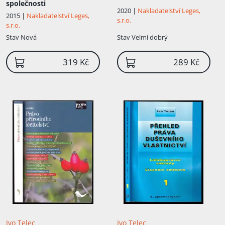
společnosti
2020 |
Nakladatelství Leges,
2015 |
Nakladatelství Leges,
s.r.o.
s.r.o.
Stav
Nová
Stav
Velmi dobrý
319 Kč
289 Kč
Ivo Telec
Ivo Telec