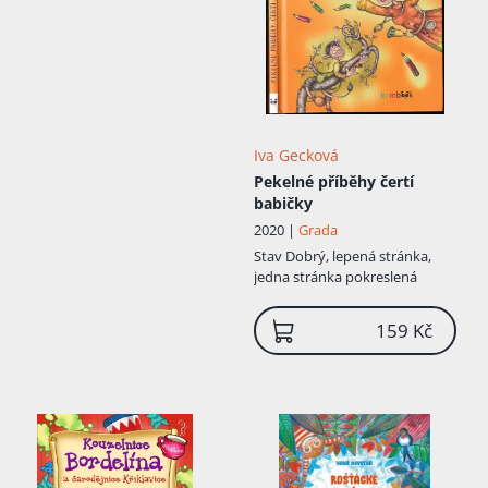
Přidáno do košíku!
Iva Gecková
Pekelné příběhy čertí
babičky
2020 |
Grada
Stav
Dobrý, lepená stránka,
jedna stránka pokreslená
159 Kč