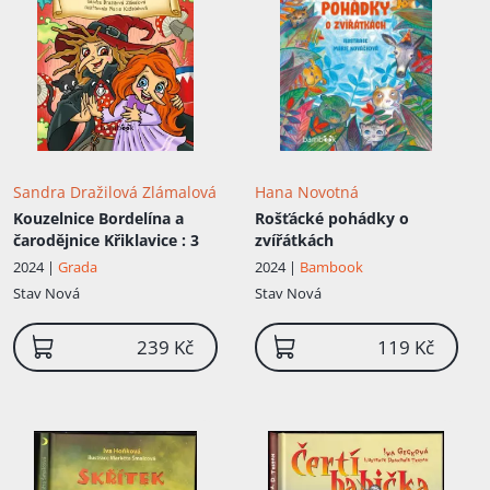
Sandra Dražilová Zlámalová
Hana Novotná
Kouzelnice Bordelína a
Rošťácké pohádky o
čarodějnice Křiklavice
: 3
zvířátkách
2024 |
Grada
2024 |
Bambook
Stav
Nová
Stav
Nová
239 Kč
119 Kč