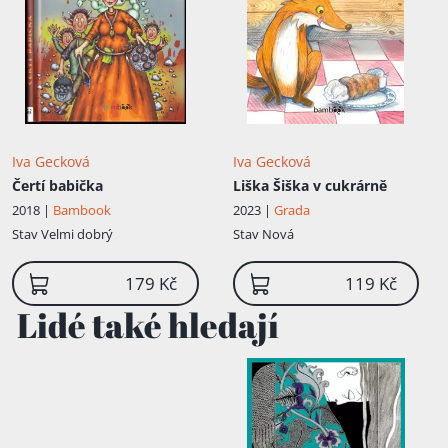
Iva Gecková
Iva Gecková
Čertí babička
Liška Šiška v cukrárně
2018 |
Bambook
2023 |
Grada
Stav
Velmi dobrý
Stav
Nová
179 Kč
119 Kč
Lidé také hledají