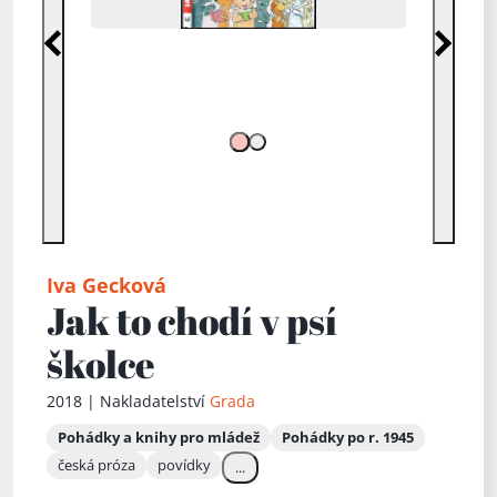
Předchozí
Další
Iva Gecková
Jak to chodí v psí
školce
2018 | Nakladatelství
Grada
Pohádky a knihy pro mládež
Pohádky po r. 1945
česká próza
povídky
...