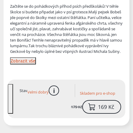
Začtěte se do pohádkových příhod psích předškoláků! V téhle
školce si budete připadat jako v psí grotesce.Malý pejsek Bobeš
jde poprvé do školky mezi ostatní štěňátka. Paní učitelka, velice
elegantní
a náramně upravená fenka afgánského chrta, všechny
učí společně jíst, plavat, zahrabávat kostičky a spořádaně se
venčit na procházce. Všechna štěňátka jsou moc šikovná, jen
ten Bonifác! Tenhle nenapravitelný propadlík má v hlavě samou
lumpárnu.Tak trochu bláznivé pohádkové vyprávění Ivy
Geckové by nebylo úplné bez vtipných ilustrací Michala Sušiny.
Zobrazit vše
Stav
Velmi dobrý
Skladem pro e-shop
více informací
169 Kč
179 Kč