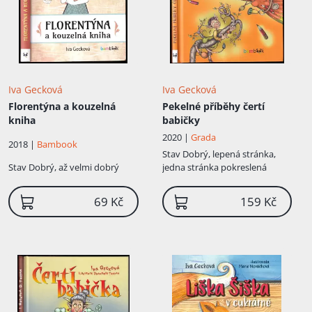
Iva Gecková
Iva Gecková
Florentýna a kouzelná
Pekelné příběhy čertí
kniha
babičky
2020 |
Grada
2018 |
Bambook
Stav
Dobrý, lepená stránka,
Stav
Dobrý, až velmi dobrý
jedna stránka pokreslená
69 Kč
159 Kč