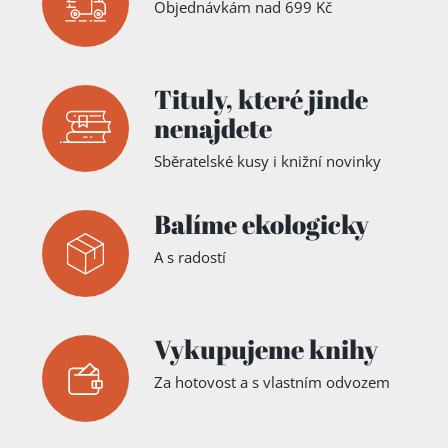
Objednávkám nad 699 Kč
Tituly,
které jinde
nenajdete
Sběratelské kusy i knižní novinky
Balíme ekologicky
A s radostí
Vykupujeme knihy
Za hotovost a s vlastním odvozem