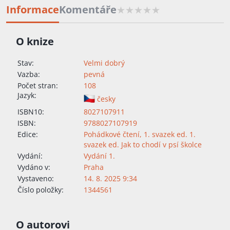
Informace
Komentáře
O knize
Stav:
Velmi dobrý
Vazba:
pevná
Počet stran:
108
Jazyk:
česky
ISBN10:
8027107911
ISBN:
9788027107919
Edice:
Pohádkové čtení
,
1. svazek ed. 1.
svazek ed. Jak to chodí v psí školce
Vydání:
Vydání 1.
Vydáno v:
Praha
Vystaveno:
14. 8. 2025 9:34
Číslo položky:
1344561
O autorovi