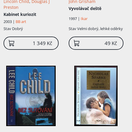
Lincoln Child
,
Douglas J
John Grisham
Preston
Vyvolávač deště
Kabinet kuriozit
1997 |
Ikar
2003 |
BB art
Stav
Dobrý
Stav
Velmi dobrý, lehké oděrky
1 349 Kč
49 Kč