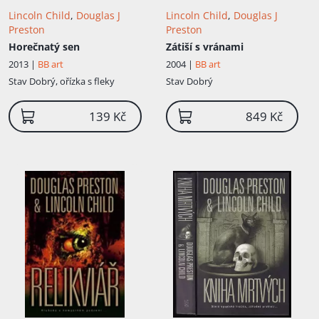
Lincoln Child
,
Douglas J
Lincoln Child
,
Douglas J
Preston
Preston
Horečnatý sen
Zátiší s vránami
2013 |
BB art
2004 |
BB art
Stav
Dobrý, ořízka s fleky
Stav
Dobrý
139 Kč
849 Kč