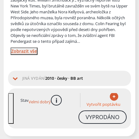
zabijácký kult. William Smithback Jr., význačný reportér listu
New York Times, byl bru
tálně zavražděn ve svém bytě na Upper
West Side. Jeho manželka Nora Kellyová, archeoložka z
Přírodopisného muzea, byla rovněž poraněna. Několik očitých
svědků za útočníka označilo souseda z domu. Colin Fearing byl
podle nepotvrzených výpovědí před deseti dny pohřben.
Objevily se neoficiální zprávy o tom, že zvláštní agent FBI
Pendergast se o tento případ zajímá…
Zobrazit vše
2010 · česky · BB art
JINÁ VYDÁNÍ
Stav
Velmi dobrý
více informací
Vytvořit poptávku
VYPRODÁNO