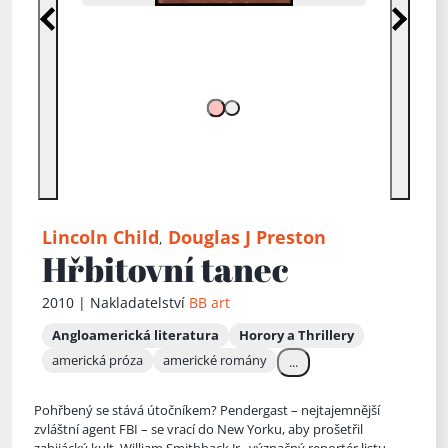
Předchozí
Další
Lincoln Child
Douglas J Preston
,
Hřbitovní tanec
2010 | Nakladatelství
BB art
Angloamerická literatura
Horory a Thrillery
americká próza
americké romány
...
Pohřbený se stává útočníkem? Pendergast – nejtajemnější
zvláštní agent FBI – se vrací do New Yorku, aby prošetřil