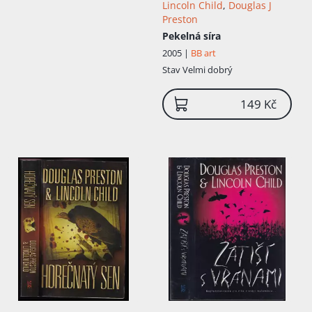
Lincoln Child
,
Douglas J
Preston
Pekelná síra
2005 |
BB art
Stav
Velmi dobrý
149 Kč