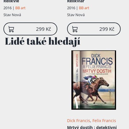
Relikvie
Relikviář
2016 |
BB art
2016 |
BB art
Stav
Nová
Stav
Nová
299 Kč
299 Kč
Lidé také hledají
Dick Francis
,
Felix Francis
Mrtvý dostih
: detektivní