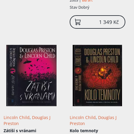
Stav
Dobrý
1 349 Kč
Lincoln Child
,
Douglas J
Lincoln Child
,
Douglas J
Preston
Preston
Zátiší s vránami
Kolo temnoty