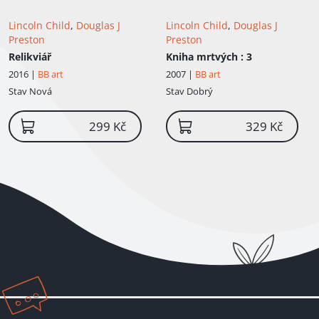
Lincoln Child
,
Douglas J
Lincoln Child
,
Douglas J
Preston
Preston
Relikviář
Kniha mrtvých
: 3
2016 |
BB art
2007 |
BB art
Stav
Nová
Stav
Dobrý
299 Kč
329 Kč