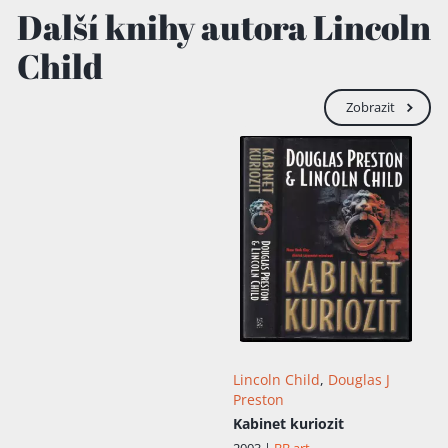
Další knihy autora Lincoln
Child
Zobrazit
Lincoln Child
,
Douglas J
Preston
Kabinet kuriozit
2003 |
BB art