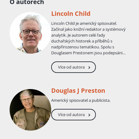
O autorech
Lincoln Child
Lincoln Child je americký spisovatel.
Začínal jako knižní redaktor a systémový
analytik. Je autorem celé řady
duchařských historek a příběhů s
nadpřirozenou tematikou. Spolu s
Douglasem Prestonem jsou podepsáni
pod takové knihy jako např. Dračí hora,
Relikviář, Kabinet kuriozit a Zátiší s
Více od autora
vránami. Ve více jejich dílech vystupuje
extravagantní zvláštní agent FBI
Pendergast.
Douglas J Preston
Americký spisovatel a publicista.
Více od autora