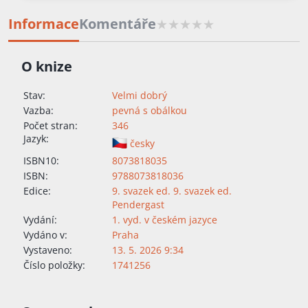
Informace
Komentáře
O knize
Stav:
Velmi dobrý
Vazba:
pevná s obálkou
Počet stran:
346
Jazyk:
česky
ISBN10:
8073818035
ISBN:
9788073818036
Edice:
9. svazek ed. 9. svazek ed.
Pendergast
Vydání:
1. vyd. v českém jazyce
Vydáno v:
Praha
Vystaveno:
13. 5. 2026 9:34
Číslo položky:
1741256