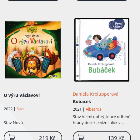
Daniela Krolupperová
O výru Václavovi
Bubáček
2022 |
Sun
2021 |
Albatros
Stav
Velmi dobrý, lehce odřené
Stav
Nová
hrany desek, knižní blok v
hezkém stavu
219 Kč
139 Kč