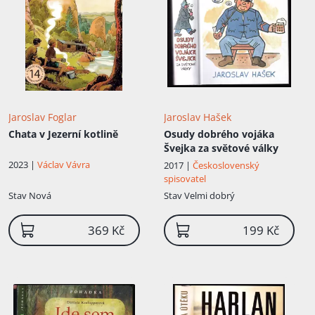
Jaroslav Foglar
Jaroslav Hašek
Chata v Jezerní kotlině
Osudy dobrého vojáka
Švejka za světové války
2023 |
Václav Vávra
2017 |
Československý
spisovatel
Stav
Nová
Stav
Velmi dobrý
369 Kč
199 Kč