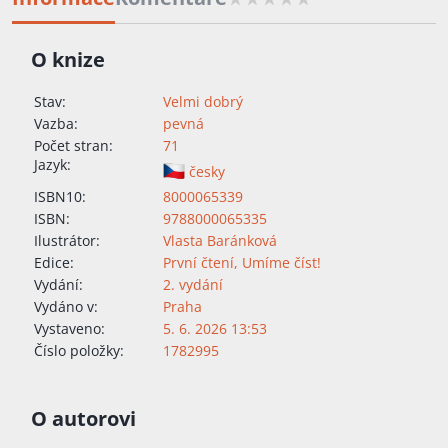
O knize
Stav:
Velmi dobrý
Vazba:
pevná
Počet stran:
71
Jazyk:
česky
ISBN10:
8000065339
ISBN:
9788000065335
Ilustrátor:
Vlasta Baránková
Edice:
První čtení
,
Umíme číst!
Vydání:
2. vydání
Vydáno v:
Praha
Vystaveno:
5. 6. 2026 13:53
Číslo položky:
1782995
O autorovi