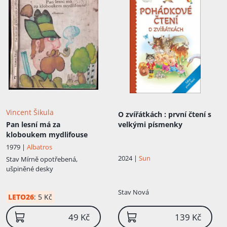
Vincent Šikula
O zvířátkách
: první čtení s
Pan lesní má za
velkými písmenky
kloboukem mydlifouse
1979 |
Albatros
2024 |
Sun
Stav
Mírně opotřebená,
ušpiněné desky
Stav
Nová
LETO26
:
5 Kč
49 Kč
139 Kč