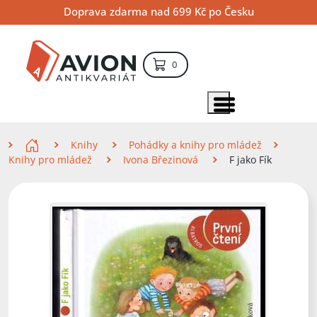
Přejít
Přejít
Přejít
Doprava zdarma nad 699 Kč po Česku
na
na
na
hlavní
hlavní
vyhledávání
obsah
navigaci
položek – košík
0
Vyhledávání
hledat
Zobrazit položky menu
Zde se nacházíte
Knihy
Pohádky a knihy pro mládež
Knihy pro mládež
Ivona Březinová
F jako Fík