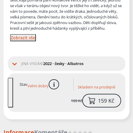
sešit.Kája pomáhá paní Novákové venčit její tři želvičky, jednou
se však v teráriu obj
eví nový tvor. Je těžké ho vidět, a když už se
vám to povede, máte pocit, že vidíte draka. Jednoduché věty,
velká písmena, členění textu do krátkých, očíslovaných bloků.
Pracovní sešit je jakousi zpětnou vazbou. Děti doplňují slova,
kreslí a plní jednoduché hádanky vyplývající z příběhu.
Zobrazit vše
2022 · česky · Albatros
JINÁ VYDÁNÍ
Stav
Velmi dobrý
Skladem na prodejně
více informací
159 Kč
169 Kč
Informace
Komentáře