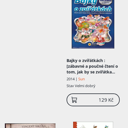
Bajky o zvířátkách
:
[zábavné a poučné čtení o
tom, jak by se zvířátka
měla či neměla chovat
2014 |
Sun
Stav
Velmi dobrý
129 Kč