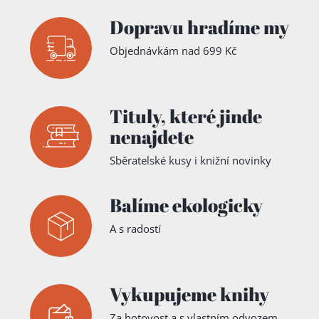
Dopravu hradíme my
Objednávkám nad 699 Kč
Tituly,
které jinde
nenajdete
Sběratelské kusy i knižní novinky
Balíme ekologicky
A s radostí
Vykupujeme knihy
Za hotovost a s vlastním odvozem