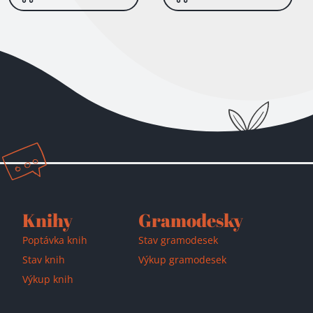
Knihy
Gramodesky
Poptávka knih
Stav gramodesek
Stav knih
Výkup gramodesek
Výkup knih