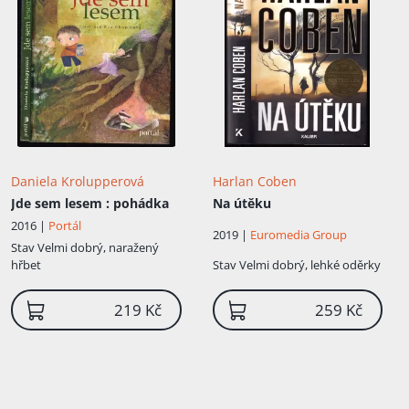
Daniela Krolupperová
Harlan Coben
Jde sem lesem
: pohádka
Na útěku
2016 |
Portál
2019 |
Euromedia Group
Stav
Velmi dobrý, naražený
hřbet
Stav
Velmi dobrý, lehké oděrky
219 Kč
259 Kč