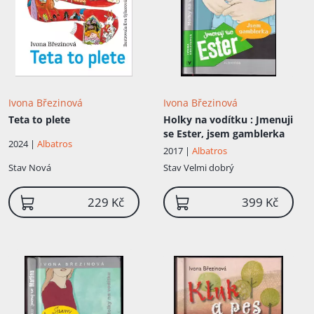
uměleckou a ediční činnost. Za dobu
svého působení na Literár...
Ivona Březinová
Ivona Březinová
Teta to plete
Holky na vodítku
: Jmenuji
se Ester, jsem gamblerka
2024 |
Albatros
2017 |
Albatros
Stav
Nová
Stav
Velmi dobrý
229 Kč
399 Kč