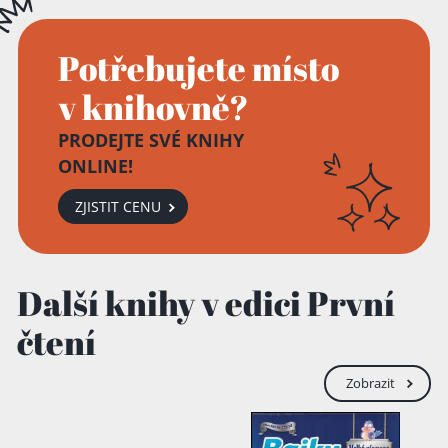
Potřebujete místo
v knihovně?
PRODEJTE SVÉ KNIHY
ONLINE!
ZJISTIT CENU
Přidáno do košíku!
Další knihy v edici První
čtení
Zobrazit