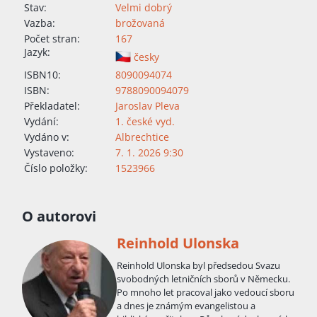
Stav:
Velmi dobrý
Vazba:
brožovaná
Počet stran:
167
Jazyk:
česky
ISBN10:
8090094074
ISBN:
9788090094079
Překladatel:
Jaroslav Pleva
Vydání:
1. české vyd.
Vydáno v:
Albrechtice
Vystaveno:
7. 1. 2026 9:30
Číslo položky:
1523966
O autorovi
Reinhold Ulonska
Reinhold Ulonska byl předsedou Svazu
svobodných letničních sborů v Německu.
Po mnoho let pracoval jako vedoucí sboru
a dnes je známým evangelistou a