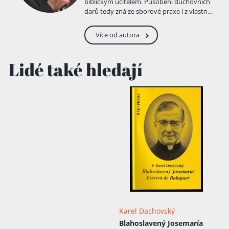
biblickým učitelem. Působení duchovních
darů tedy zná ze sborové praxe i z vlastní
služby evangelisty. Zabývá se však tímto
tématem důkladně na základě Bible.
Více od autora
Lidé také hledají
Karel Dachovský
Blahoslavený Josemaría