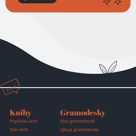
Knihy
Gramodesky
Poptávka knih
Stav gramodesek
Stav knih
Výkup gramodesek