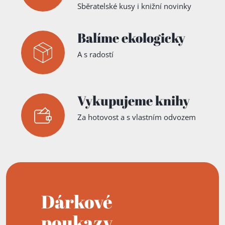
Sběratelské kusy i knižní novinky
Balíme ekologicky
A s radostí
Vykupujeme knihy
Za hotovost a s vlastním odvozem
Dárkové
poukazy