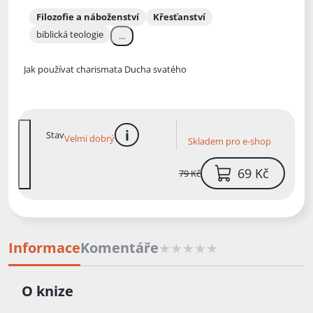
Filozofie a náboženství
Křesťanství
biblická teologie
...
Jak používat charismata Ducha svatého
Stav
Velmi dobrý
Skladem pro e-shop
více informací
69 Kč
79 Kč
Informace
Komentáře
O knize