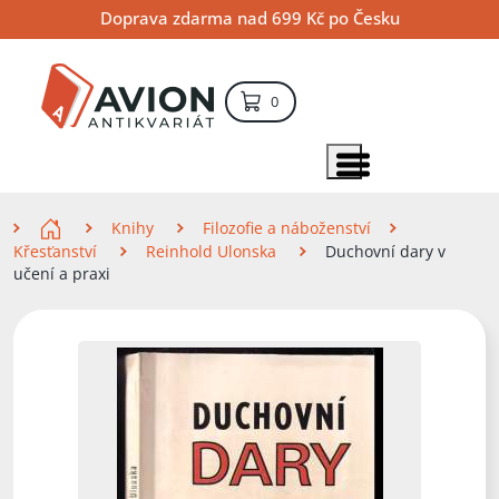
Přejít
Přejít
Přejít
Doprava zdarma nad 699 Kč po Česku
na
na
na
hlavní
hlavní
vyhledávání
obsah
navigaci
položek – košík
0
Vyhledávání
hledat
Zobrazit položky menu
Zde se nacházíte
Knihy
Filozofie a náboženství
Křesťanství
Reinhold Ulonska
Duchovní dary v
učení a praxi