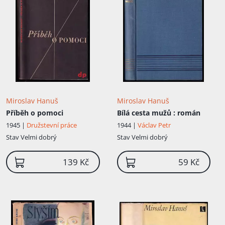
Miroslav Hanuš
Miroslav Hanuš
Příběh o pomoci
Bílá cesta mužů
: román
1945 |
Družstevní práce
1944 |
Václav Petr
Stav
Velmi dobrý
Stav
Velmi dobrý
139 Kč
59 Kč