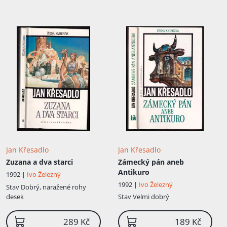
Jan Křesadlo
Jan Křesadlo
Zuzana a dva starci
Zámecký pán aneb
Antikuro
1992 |
Ivo Železný
1992 |
Ivo Železný
Stav
Dobrý, naražené rohy
desek
Stav
Velmi dobrý
289 Kč
189 Kč