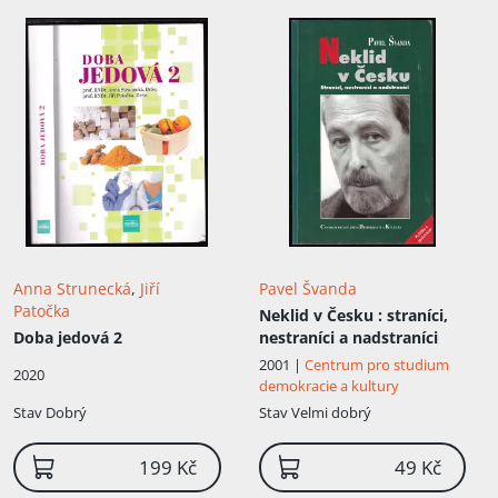
svém sedě, s jediným
Pánem Bohem se uzavírá,
ten sám k pravému a
plnému mysli upokojení a
radosti že přichází
:
podruhé tlačen v
Amsterodamě MDCLXIII
Anna Strunecká
,
Jiří
Pavel Švanda
Patočka
Neklid v Česku
: straníci,
Doba jedová 2
nestraníci a nadstraníci
2001 |
Centrum pro studium
2020
demokracie a kultury
Stav
Dobrý
Stav
Velmi dobrý
199 Kč
49 Kč