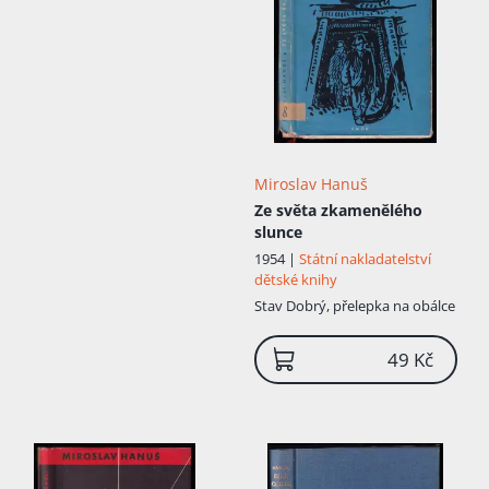
spravedlnost patří mezi fantastiku, byla to
fikce o psychickém mučení Hitlera,
zfilmována roku 1968. Z oblasti science-
fiction napsal knih několik. Některé z nich
byly vydány řadu let po napsání.
Miroslav Hanuš
Ze světa zkamenělého
slunce
1954 |
Státní nakladatelství
dětské knihy
Stav
Dobrý, přelepka na obálce
49 Kč