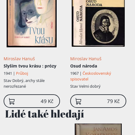
Miroslav Hanuš
Miroslav Hanuš
Slyším tvou krásu
: prózy
Osud národa
1941 |
Průboj
1967 |
Československý
spisovatel
Stav
Dobrý, archy stále
nerozřezané
Stav
Velmi dobrý
49 Kč
79 Kč
Lidé také hledají