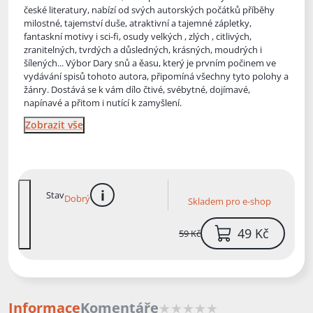
české literatury, nabízí od svých autorských počátků příběhy
milostné, tajems
tví duše, atraktivní a tajemné zápletky,
fantaskní motivy i sci-fi, osudy velkých , zlých , citlivých,
zranitelných, tvrdých a důsledných, krásných, moudrých i
šílených... Výbor Dary snů a ěasu, který je prvním počinem ve
vydávání spisů tohoto autora, připomíná všechny tyto polohy a
žánry. Dostává se k vám dílo čtivé, svébytné, dojímavé,
napínavé a přitom i nutící k zamyšlení.
Zobrazit vše
Stav
Dobrý
Skladem pro e-shop
více informací
49 Kč
59 Kč
Informace
Komentáře