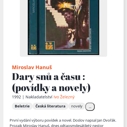
Miroslav Hanuš
Dary snů a času :
(povídky a novely)
1992 | Nakladatelství
Ivo Železný
Beletrie
Česká literatura
novely
...
První vydání výboru povídek a novel. Doslov napsal Jan Dvořák.
Prozaik Miroslav Hanuš, dnes pětaosmdesátiletý nestor