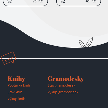
79 Kč
49 Kč
Knihy
Gramodesky
Poptávka knih
Stav gramodesek
Stav knih
Výkup gramodesek
Výkup knih