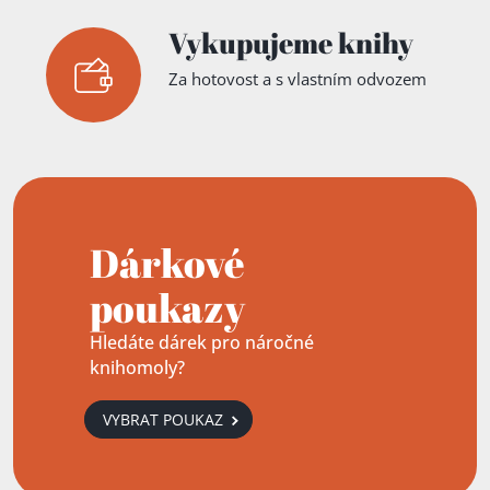
Vykupujeme knihy
Za hotovost a s vlastním odvozem
Dárkové
poukazy
Hledáte dárek pro náročné
knihomoly?
VYBRAT POUKAZ