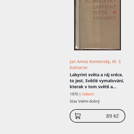
Jan Amos Komenský
,
M. S
Komarov
Labyrint světa a ráj srdce,
to jest, Světlé vymalování,
kterak v tom světě a
věcech jeho všechněch nic
1970 |
Odeon
není než matení a motání,
Stav
Velmi dobrý
kolotání a lopotování,
mámení a šalba, bída a
89 Kč
tesknost, a naposledy
omrzení všeho a zoufání:
ale kdož doma v srdci