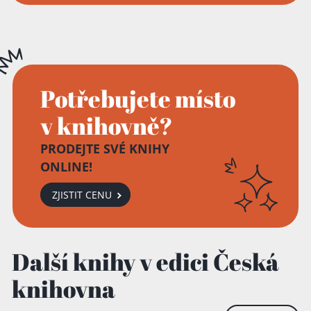
Potřebujete místo
v knihovně?
PRODEJTE SVÉ KNIHY
ONLINE!
Přidáno do košíku!
ZJISTIT CENU
Další knihy v edici Česká
knihovna