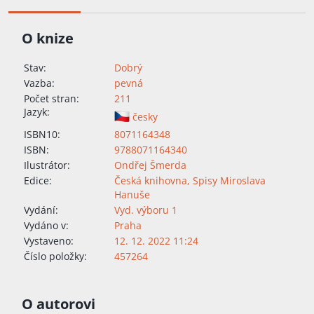
O knize
Stav:
Dobrý
Vazba:
pevná
Počet stran:
211
Jazyk:
česky
ISBN10:
8071164348
ISBN:
9788071164340
Ilustrátor:
Ondřej Šmerda
Edice:
Česká knihovna
,
Spisy Miroslava
Hanuše
Vydání:
Vyd. výboru 1
Vydáno v:
Praha
Vystaveno:
12. 12. 2022 11:24
Číslo položky:
457264
O autorovi