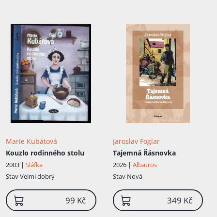
Marie Kubátová
Jaroslav Foglar
Kouzlo rodinného stolu
Tajemná Řásnovka
2003 |
Sláfka
2026 |
Albatros
Stav
Velmi dobrý
Stav
Nová
99 Kč
349 Kč