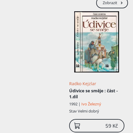
Zobrazit
Radko Kejzlar
Údivice se směje
: část -
1.díl
1992 |
Ivo Železný
Stav
Velmi dobrý
59 Kč