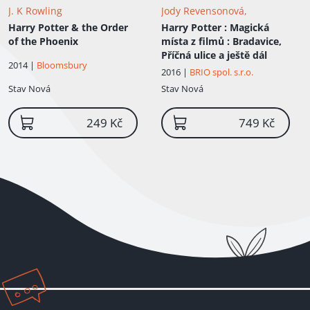
J. K Rowling
Jody Revensonová,
Harry Potter & the Order
Harry Potter
: Magická
of the Phoenix
místa z filmů : Bradavice,
Příčná ulice a ještě dál
2014 |
Bloomsbury
2016 |
BRIO spol. s.r.o.
Stav
Nová
Stav
Nová
249 Kč
749 Kč