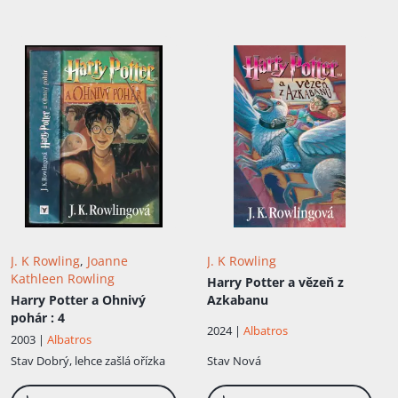
příběhů. Při jedné večerní cestě vlakem z
Manchestru do Londýna jí v mysli náhle
vytanula podoba Harryho Pottera… Po
smrti své matky odjela do portugalského
Porta učit angličtinu. Po odpoledních ...
J. K Rowling
,
Joanne
J. K Rowling
Kathleen Rowling
Harry Potter a vězeň z
Harry Potter a Ohnivý
Azkabanu
pohár
: 4
2024 |
Albatros
2003 |
Albatros
Stav
Dobrý, lehce zašlá ořízka
Stav
Nová