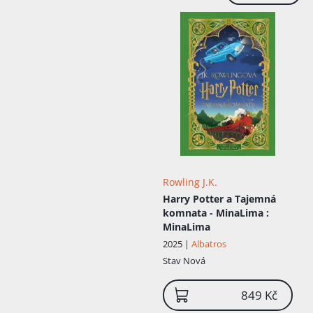
Joanne nic neobvyklého. V roce 1974 se
Rowlingovi opět přestěhovali, tentokrát
do Tutshillu, poblíž městečka Chepstow .
Joanne se v nové škole nelíbilo, možná
proto se začala hodně věnovat čtení . Jejím
nejlepším kamarádem se zde stal Sean
Harris, který byl proslulý tím, že
spolužačkám o poledních přestávkách
vyprávěl příběhy, a který v určitých věcech
nápadně připomíná Rona Weasleyho.
Postava Hermiony je do jisté míry jejím
autoportrétem . V posledním roce školy se
Rowlingová stala „vzornou žákyní“, stala
se velkou čtenářkou Jane Austenové a
Rowling J.K.
sběratelkou prastarých jmen. Od
Harry Potter a Tajemná
osmnácti studovala na univerzitě v
komnata - MinaLima
:
Exeteru francouzštinu a filologii a během
MinaLima
studia strávila rok v Paříži jako asistentka
učitele. Koncem devadesátých let krátce
2025 |
Albatros
pracovala jako úřednice pro Amnesty
Stav
Nová
Internacional, později také jako sekretářka
v Manchesteru, práce ji ale příliš nebavila.
849 Kč
O poledních pauzách psala v kavárnách a
počítač používala k přepisování svých