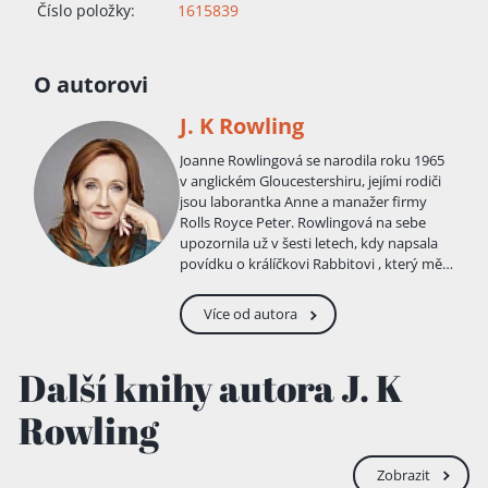
Číslo položky:
1615839
O autorovi
J. K Rowling
Joanne Rowlingová se narodila roku 1965
v anglickém Gloucestershiru, jejími rodiči
jsou laborantka Anne a manažer firmy
Rolls Royce Peter. Rowlingová na sebe
upozornila už v šesti letech, kdy napsala
povídku o králíčkovi Rabbitovi , který měl
spalničky. V roce 1971 se její rodina
přestěhovala z Yatu do Winterbournu, kde
Více od autora
si Joanne a její sestra Di hrály s dětmi ze
sousedství na kouzelníky. Jejich nejlepšími
přáteli byli v té době Ian Potter a jeho
Další knihy autora J. K
sestřička Vikky. S těmi si užily hodně
legrace – Ian měl totiž nevyčerpatelnou
Rowling
zásobu bláznivých nápadů, a tak ani talíře
zdobené hlemýždi nebo běhání po
čerstvém betonu nebylo pro malou
Zobrazit