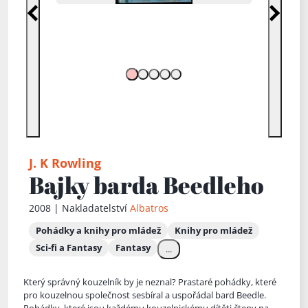
Předchozí
Další
J. K Rowling
Bajky barda Beedleho
2008 | Nakladatelství
Albatros
Pohádky a knihy pro mládež
Knihy pro mládež
Sci-fi a Fantasy
Fantasy
...
Který správný kouzelník by je neznal? Prastaré pohádky, které
pro kouzelnou společnost sesbíral a uspořádal bard Beedle.