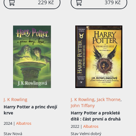
229 Kč
379 Kč
J. K Rowling
J. K Rowling
,
Jack Thorne
,
John Tiffany
Harry Potter a princ dvojí
krve
Harry Potter a prokleté
dítě
: část první a druhá
2024 |
Albatros
2022 |
Albatros
Stav
Nová
Stav
Velmi dobrý