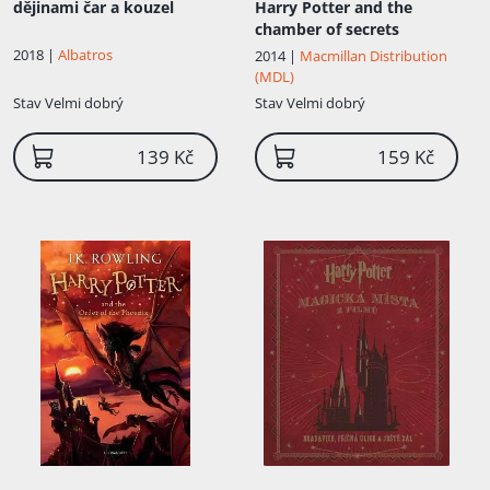
dějinami čar a kouzel
Harry Potter and the
chamber of secrets
2018 |
Albatros
2014 |
Macmillan Distribution
(MDL)
Stav
Velmi dobrý
Stav
Velmi dobrý
139 Kč
159 Kč