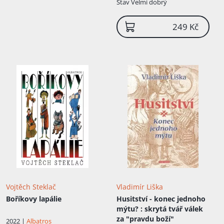
Stav
Velmi dobrý
249 Kč
Vojtěch Steklač
Vladimír Liška
Boříkovy lapálie
Husitství - konec jednoho
mýtu?
: skrytá tvář válek
za "pravdu boží"
2022 |
Albatros