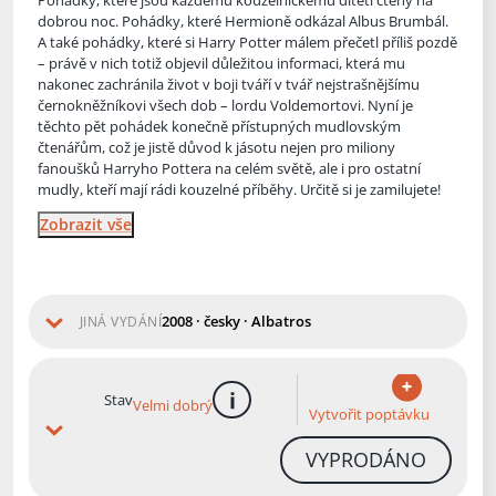
Pohádky, které jsou každému kouzelnickému dítěti čteny na
dobrou noc. Pohádky,
které Hermioně odkázal Albus Brumbál.
A také pohádky, které si Harry Potter málem přečetl příliš pozdě
– právě v nich totiž objevil důležitou informaci, která mu
nakonec zachránila život v boji tváří v tvář nejstrašnějšímu
černokněžníkovi všech dob – lordu Voldemortovi. Nyní je
těchto pět pohádek konečně přístupných mudlovským
čtenářům, což je jistě důvod k jásotu nejen pro miliony
fanoušků Harryho Pottera na celém světě, ale i pro ostatní
mudly, kteří mají rádi kouzelné příběhy. Určitě si je zamilujete!
Zobrazit vše
2008 · česky · Albatros
JINÁ VYDÁNÍ
Stav
Velmi dobrý
více informací
Vytvořit poptávku
VYPRODÁNO