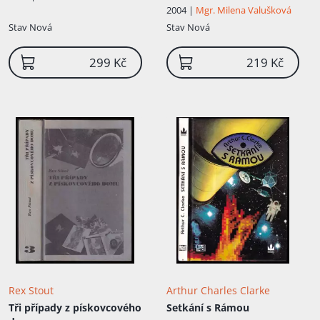
2004 |
Mgr. Milena Valušková
Stav
Nová
Stav
Nová
299 Kč
219 Kč
Rex Stout
Arthur Charles Clarke
Tři případy z pískovcového
Setkání s Rámou