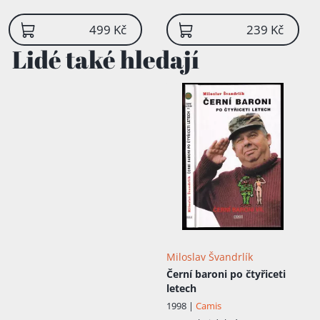
499 Kč
239 Kč
Lidé také hledají
Miloslav Švandrlík
Černí baroni po čtyřiceti
letech
1998 |
Camis