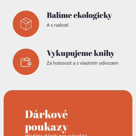
Balíme ekologicky
A s radostí
Vykupujeme knihy
Za hotovost a s vlastním odvozem
Dárkové
poukazy