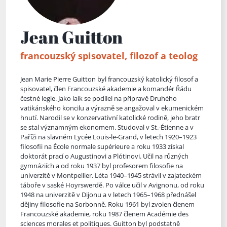
Jean Guitton
francouzský spisovatel, filozof a teolog
Jean Marie Pierre Guitton byl francouzský katolický filosof a
spisovatel, člen Francouzské akademie a komandér Řádu
čestné legie. Jako laik se podílel na přípravě Druhého
vatikánského koncilu a výrazně se angažoval v ekumenickém
hnutí. Narodil se v konzervativní katolické rodině, jeho bratr
se stal významným ekonomem. Studoval v St.-Étienne a v
Paříži na slavném Lycée Louis-le-Grand, v letech 1920–1923
filosofii na École normale supérieure a ro
ku 1933 získal
doktorát prací o Augustinovi a Plótinovi. Učil na různých
gymnáziích a od roku 1937 byl profesorem filosofie na
univerzitě v Montpellier. Léta 1940–1945 strávil v zajateckém
táboře v saské Hoyrswerdě. Po válce učil v Avignonu, od roku
1948 na univerzitě v Dijonu a v letech 1965–1968 přednášel
dějiny filosofie na Sorbonně. Roku 1961 byl zvolen členem
Francouzské akademie, roku 1987 členem Académie des
sciences morales et politiques. Guitton byl podstatně