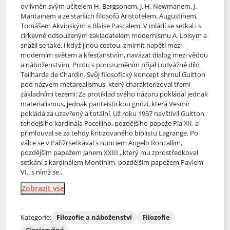
ovlivněn svým učitelem H. Bergsonem, J. H. Newmanem, J.
Maritainem a ze starších filosofů Aristotelem, Augustinem,
Tomášem Akvinským a Blaise Pascalem. V mládí se setkal i s
církevně odsouzeným zakladatelem modernismu A. Loisym a
snažil se také, i když jinou cestou, zmírnit napětí mezi
moderním světem a křesťanstvím, navázat dialog mezi vědou
a náboženstvím. Proto s porozuměním přijal i odvážné dílo
Teilharda de Chardin. Svůj filosofický koncept shrnul Guitton
pod názvem metarealismus, který charakterizoval třemi
základními tezemi: Za protiklad svého názoru pokládal jednak
materialismus, jednak panteistickou gnózi, která Vesmír
pokládá za uzavřený a totální. Už roku 1937 navštívil Guitton
tehdejšího kardinála Pacelliho, pozdějšího papeže Pia XII. a
přimlouval se za tehdy kritizovaného biblistu Lagrange. Po
válce se v Paříži setkával s nunciem Angelo Roncallim,
pozdějším papežem Janem XXIII., který mu zprostředkoval
setkání s kardinálem Montinim, pozdějším papežem Pavlem
VI., s nímž se...
Zobrazit vše
Kategorie:
Filozofie a náboženství
Filozofie