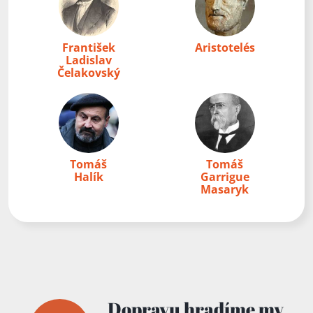
František
Aristotelés
Ladislav
Čelakovský
Tomáš
Tomáš
Halík
Garrigue
Masaryk
Dopravu hradíme my