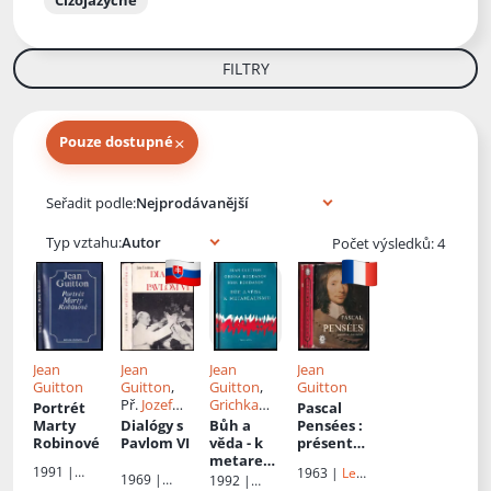
Cizojazyčné
FILTRY
×
Pouze dostupné
Knihy autora
Seřadit podle:
Typ vztahu:
Počet výsledků: 4
Jean
Jean
Jean
Jean
Guitton
Guitton
,
Guitton
,
Guitton
Př.
Jozef
Grichka
Portrét
Pascal
Tomko
,
Bogdanoff
,
Marty
Dialógy s
Bůh a
Pensées
:
Anton
Igor
Robinové
Pavlom VI
věda - k
présenté
Botek
,
Bogdanoff
metareali
par Jean
1991 |
1963 |
Le
Jozef
smu
Guitton
1969 |
1992 |
Signum
Livre de