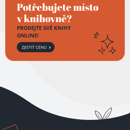
Přidáno do košíku!
Potřebujete místo
v knihovně?
PRODEJTE SVÉ KNIHY
ONLINE!
ZJISTIT CENU