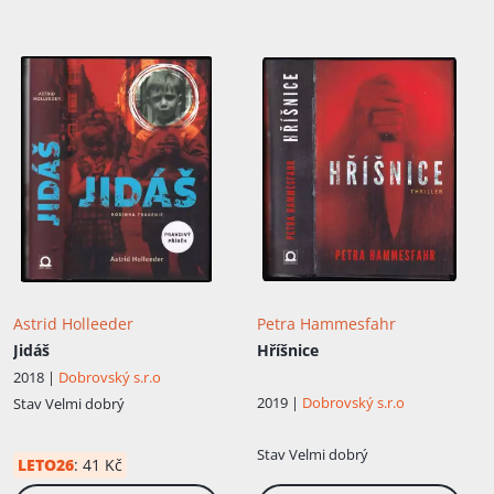
Přidáno do košíku!
Astrid Holleeder
Petra Hammesfahr
Jidáš
Hříšnice
2018 |
Dobrovský s.r.o
2019 |
Dobrovský s.r.o
Stav
Velmi dobrý
Stav
Velmi dobrý
LETO26
:
41 Kč