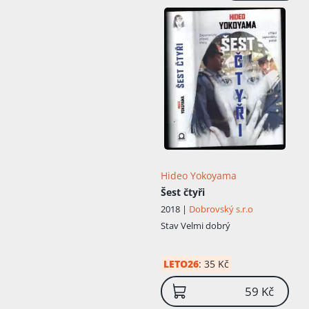
Hideo Yokoyama
Šest čtyři
2018 |
Dobrovský s.r.o
Stav
Velmi dobrý
LETO26
:
35 Kč
59 Kč