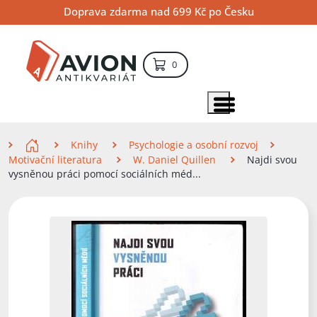
Přejít
Přejít
Přejít
Doprava zdarma nad 699 Kč po Česku
na
na
na
hlavní
hlavní
vyhledávání
obsah
navigaci
položek – košík
0
Vyhledávání
hledat
Zobrazit položky menu
Zde se nacházíte
Knihy
Psychologie a osobní rozvoj
Motivační literatura
W. Daniel Quillen
Najdi svou
vysněnou práci pomocí sociálních méd...