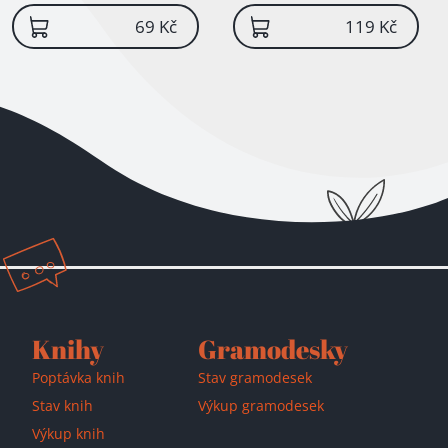
69 Kč
119 Kč
Knihy
Gramodesky
Poptávka knih
Stav gramodesek
Stav knih
Výkup gramodesek
Výkup knih