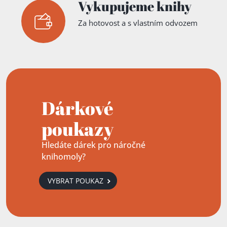
Vykupujeme knihy
Za hotovost a s vlastním odvozem
Dárkové
poukazy
Hledáte dárek pro náročné
knihomoly?
VYBRAT POUKAZ