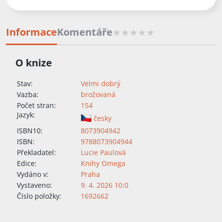
Informace
Komentáře
O knize
Stav:
Velmi dobrý
Vazba:
brožovaná
Počet stran:
154
Jazyk:
česky
ISBN10:
8073904942
ISBN:
9788073904944
Překladatel:
Lucie Paulová
Edice:
Knihy Omega
Vydáno v:
Praha
Vystaveno:
9. 4. 2026 10:0
Číslo položky:
1692662