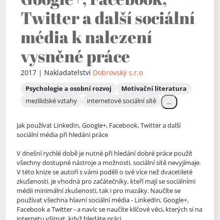
Twitter a další sociální
média k nalezení
vysněné práce
2017 | Nakladatelství
Dobrovský s.r.o
Psychologie a osobní rozvoj
Motivační literatura
mezilidské vztahy
internetové sociální sítě
...
Jak používat LinkedIn, Google+, Facebook, Twitter a další
sociální média při hledání práce
V dnešní rychlé době je nutné při hledání dobré práce použít
všechny dostupné nástroje a možnosti, soc
iální sítě nevyjímaje.
V této knize se autoři s vámi podělí o své více než dvacetileté
zkušenosti. Je vhodná pro začátečníky, kteří mají se sociálními
médii minimální zkušenosti, tak i pro mazáky. Naučíte se
používat všechna hlavní sociální média - LinkedIn, Google+,
Facebook a Twitter - a navíc se naučíte klíčové věci, kterých si na
internetu všímat, když hledáte práci.