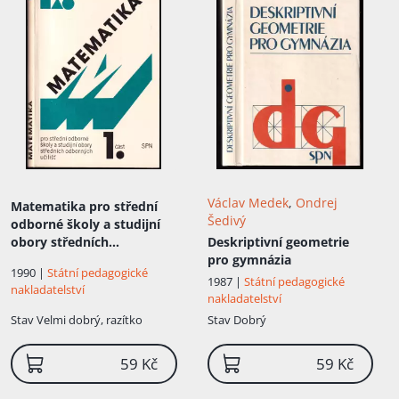
Přidáno do košíku!
Václav Medek
,
Ondrej
Matematika pro střední
Šedivý
odborné školy a studijní
obory středních
Deskriptivní geometrie
odborných učilišť
: 1. část
pro gymnázia
1990 |
Státní pedagogické
1987 |
Státní pedagogické
nakladatelství
nakladatelství
Stav
Velmi dobrý, razítko
Stav
Dobrý
59 Kč
59 Kč