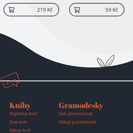
219 Kč
59 Kč
Knihy
Gramodesky
Poptávka knih
Stav gramodesek
Stav knih
Výkup gramodesek
Výkup knih