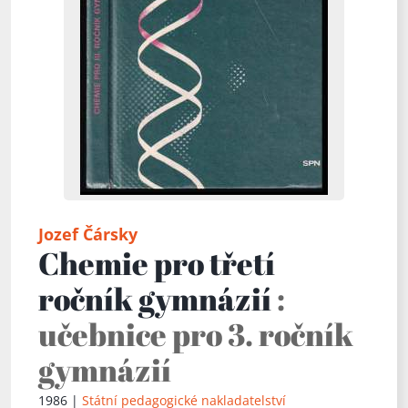
Jozef Čársky
Chemie pro třetí
ročník gymnázií
:
učebnice pro 3. ročník
gymnázií
1986 |
Státní pedagogické nakladatelství