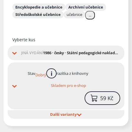
Encyklopedie a učebnice
Archivní učebnice
Středoškolské učebnice
učebnice
...
Vyberte kus
1986 · česky · Státní pedagogické nakladatelství
JINÁ VYDÁNÍ
Stav
razítka z knihovny
Dobrý
více informací
Skladem pro e-shop
59 Kč
Další varianty