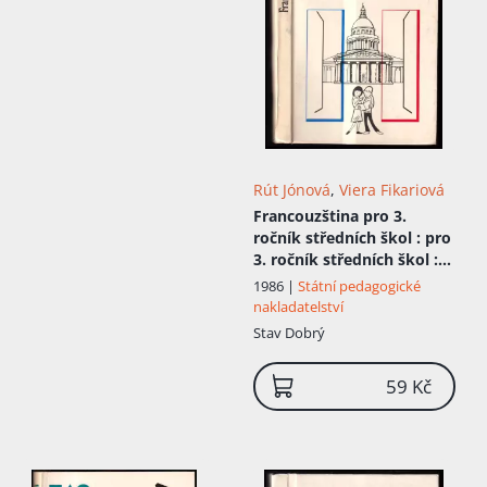
Rút Jónová
,
Viera Fikariová
Francouzština pro 3.
ročník středních škol
: pro
3. ročník středních škol :
metodická přiručka k
1986 |
Státní pedagogické
učebnici
nakladatelství
Stav
Dobrý
59 Kč