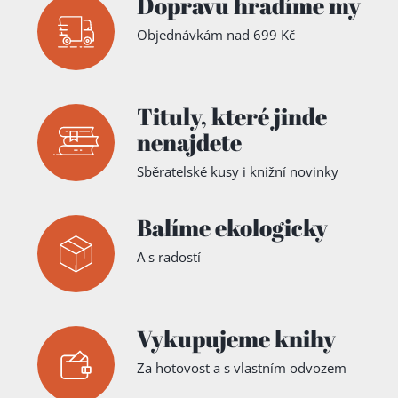
Dopravu hradíme my
Objednávkám nad 699 Kč
Tituly,
které jinde
nenajdete
Sběratelské kusy i knižní novinky
Balíme ekologicky
A s radostí
Vykupujeme knihy
Za hotovost a s vlastním odvozem