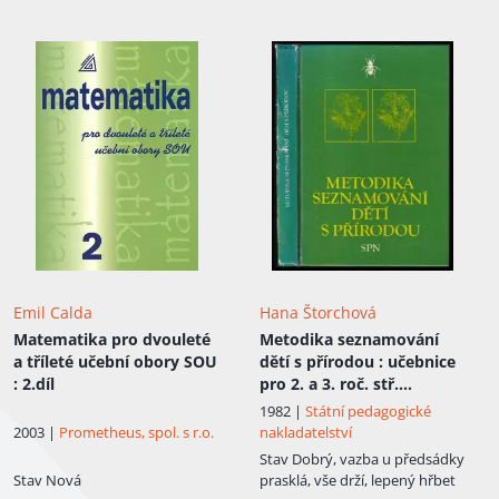
Emil Calda
Hana Štorchová
Matematika pro dvouleté
Metodika seznamování
a tříleté učební obory SOU
dětí s přírodou
: učebnice
: 2.díl
pro 2. a 3. roč. stř.
pedagog. školy, obor
1982 |
Státní pedagogické
učitelství na mateřských
2003 |
Prometheus, spol. s r.o.
nakladatelství
školách
Stav
Dobrý, vazba u předsádky
Stav
Nová
prasklá, vše drží, lepený hřbet