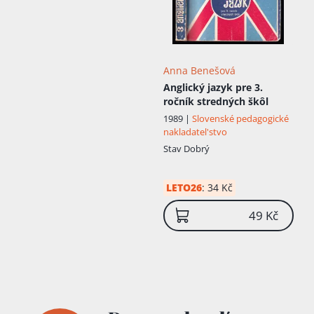
Anna Benešová
Anglický jazyk pre 3.
ročník stredných škôl
1989 |
Slovenské pedagogické
nakladatel'stvo
Stav
Dobrý
LETO26
:
34 Kč
49 Kč