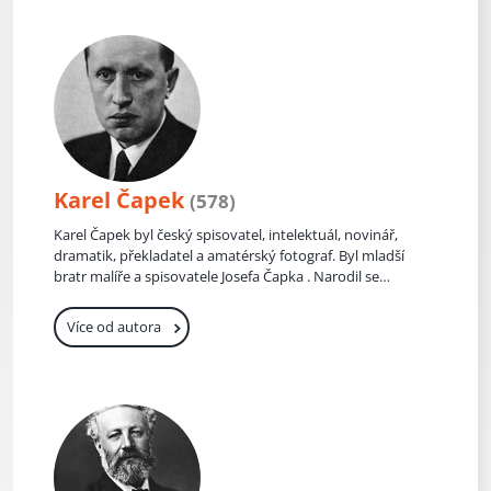
kurátorsky sestavené kolekce skladeb vybraných tak,
aby doplňovaly a umocňovaly náladu a příběh
příslušných filmů.
Karel Čapek
(578)
Karel Čapek byl český spisovatel, intelektuál, novinář,
dramatik, překladatel a amatérský fotograf. Byl mladší
bratr malíře a spisovatele Josefa Čapka . Narodil se
v Malých Svatoňovicích v rodině venkovského lékaře
MUDr. Antonína Čapka. Matka sbírala slovesný
Více od autora
folklor. S rodiči se brzy přestěhoval do Úpice, kde byl v
místním kostele 13. ledna 1890 pokřtěn. V Úpici také
absolvoval základní školu Na Blahovce, která byla
později, po Karlově smrti, přejmenována na Základní
školu bratří Čapků. Poté studoval na gymnáziu
v Hradci Králové, odkud musel po odhalení jím
organizovaného protirakouského spolku přestoupit
na gymnázium v Brně. Roku 1915 ukončil studium na