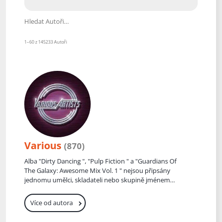
Hledat Autoři
1–60 z 145233 Autoři
Various
(870)
Alba "Dirty Dancing ", "Pulp Fiction " a "Guardians Of
The Galaxy: Awesome Mix Vol. 1 " nejsou připsány
jednomu umělci, skladateli nebo skupině jménem
Various . Místo toho se v hudebním průmyslu
používá termín " Various Artists" pro označení
Více od autora
kompilačních alb, která obsahují skladby více
hudebníků nebo skupin. Tyto soundtracky jsou