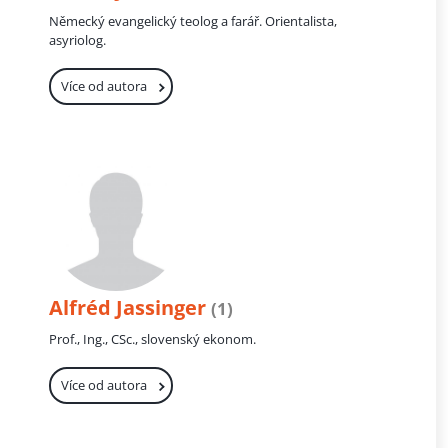
Německý evangelický teolog a farář. Orientalista,
asyriolog.
Více od autora
Alfréd Jassinger
(1)
Prof., Ing., CSc., slovenský ekonom.
Více od autora