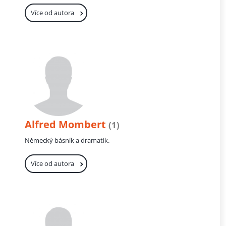
Více od autora
Alfred Mombert
(1)
Německý básník a dramatik.
Více od autora