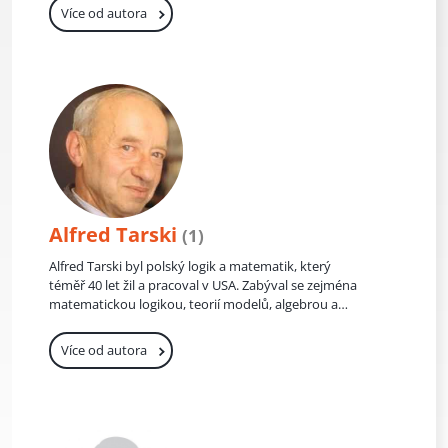
Více od autora
Alfred Tarski
(1)
Alfred Tarski byl polský logik a matematik, který
téměř 40 let žil a pracoval v USA. Zabýval se zejména
matematickou logikou, teorií modelů, algebrou a
teorií množin. Publikoval však také články z jiných
oblastí matematiky. Významným způsobem ovlivnil
Více od autora
rozvoj logiky a matematiky ve 20. století. Alfred Tarski
se narodil jako Alfred Tajtelbaum do varšavské
židovské rodiny. Již na střední škole se u něj projevilo
matematické nadání, přesto však roku 1918 nastoupil
na varšavské univerzitě ke studiu biologie. Brzy však