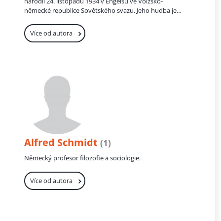
narodil 24. listopadu 1934 v Engelsu ve Volžsko-
německé republice Sovětského svazu. Jeho hudba je
známá svou stylovou rozmanitostí, která zahrnuje
různé hudební tradice od klasiky po avantgardu a
Více od autora
jazz. Schnittkeho kompoziční styl je často označován
jako "polystylizmus", což odráží jeho využívání
různých stylů a technik v rámci jednoho díla nebo
věty.
Alfred Schmidt
(1)
Německý profesor filozofie a sociologie.
Více od autora