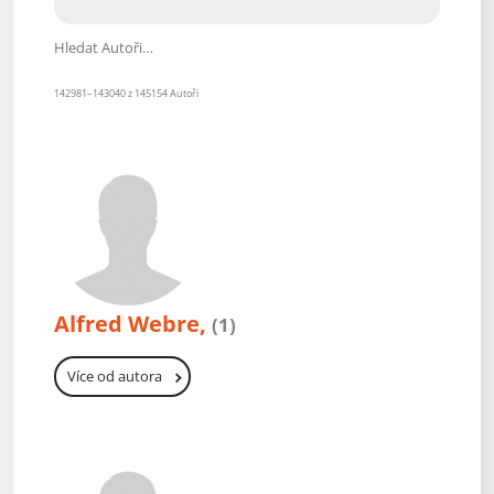
Hledat Autoři
142981–143040 z 145154 Autoři
Alfred Webre,
(1)
Více od autora