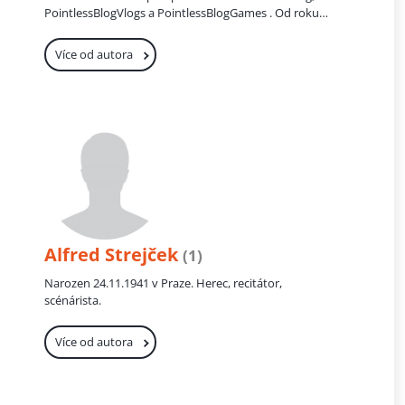
PointlessBlogVlogs a PointlessBlogGames . Od roku
znovu až v roce 1946. V USA získal Tarski postupně
2014 stihl vydat tři knihy. Ta poslední vyšla v roce
místa na několika univerzitách, mezi nimiž
2016.
nejvýznamnější byly Harvard Univers...
Více od autora
Alfred Strejček
(1)
Narozen 24.11.1941 v Praze. Herec, recitátor,
scénárista.
Více od autora